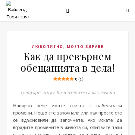
,
ЛЮБОПИТНО
МОЕТО ЗДРАВЕ
Как да превърнем
обещанията в дела!
5 (1)
за Как д
13.януари. 2019
/
Коментарите са изключени
Навярно вече имате списък с набелязани
промени. Нещо сте започнали или пък просто сте
се вдъхновили да започнете. Ако искате да
вградите промените в живота си, опитайте тази
отлична техника за микро решения, описана