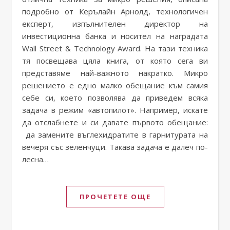
подробно от Кeрълайн Арнолд, технологичен
експерт, изпълнителен директор на
инвестиционна банка и носител на наградата
Wall Street & Technology Award. На тази техника
тя посвещава цяла книга, от която сега ви
представяме най-важното накратко. Микро
решението е едно малко обещание към самия
себе си, което позволява да приведем всяка
задача в режим «автопилот». Например, искате
да отслабнете и си давате първото обещание:
да замените въглехидратите в гарнитурата на
вечеря със зеленчуци. Такава задача е далеч по-
лесна…
ПРОЧЕТЕТЕ ОЩЕ