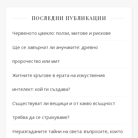
ПОСЛЕДНИ ПУБЛИКАЦИИ
Червеното цвекло: ползи, митове и рискове
Ще се завърнат ли анунаките: древно
пророчество или мит
Житните кръгове в ерата на изкуствения
интелект: кой ги създава?
Съществуват ли вещици и от какво всъщност
трябва да се страхуваме?
Неразгаданите тайни на света: въпросите, които