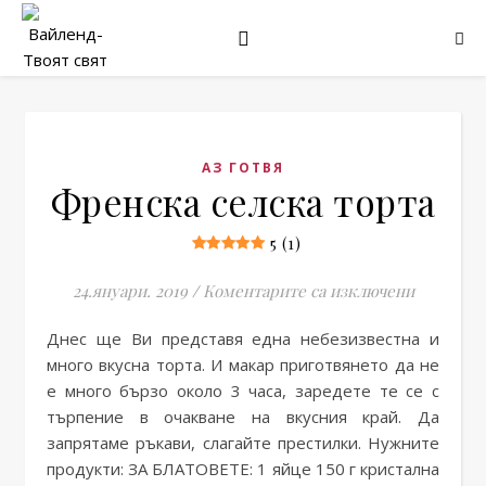
АЗ ГОТВЯ
Френска селска торта
5 (1)
за Френс
24.януари. 2019
/
Коментарите са изключени
Днес ще Ви представя една небезизвестна и
много вкусна торта. И макар приготвянето да не
е много бързо около 3 часа, заредете те се с
търпение в очакване на вкусния край. Да
запрятаме ръкави, слагайте престилки. Нужните
продукти: ЗА БЛАТОВЕТЕ: 1 яйце 150 г кристална