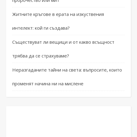
пророчество или мит
Житните кръгове в ерата на изкуствения
интелект: кой ги създава?
Съществуват ли вещици и от какво всъщност
трябва да се страхуваме?
Неразгаданите тайни на света: въпросите, които
променят начина ни на мислене