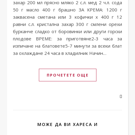
захар 200 мл прясно мляко 2 с.л. мед 2 ч.л. сода
50 г масло 400 г брашно ЗА КРЕМА: 1200 г
заквасена сметана или 3 кофички х 400 г 12
равни с.л. кристална захар 300 г смлени орехи
бурканче сладко от боровинки или други горски
плодове ВРЕМЕ: за приготвяне2-3 часа за
изпичане на блатовете5-7 минути за всеки блат
за охлаждане 24 часа в хладилник Начин…
ПРОЧЕТЕТЕ ОЩЕ
МОЖЕ ДА ВИ ХАРЕСА И