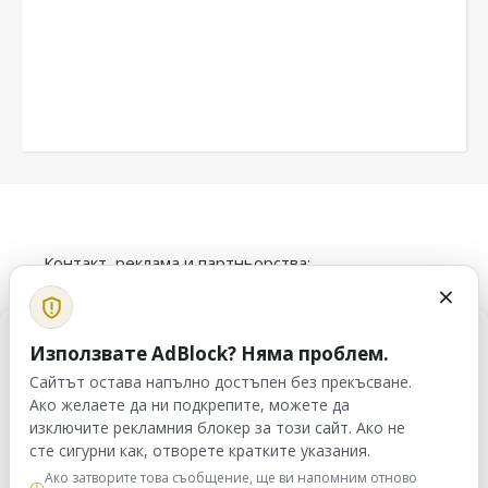
Контакт, реклама и партньорства:
×
info@alfatrex.com
Използването или публикуването на част или
Управление на съгласие
Използвате AdBlock? Няма проблем.
цялото съдържание от сайта veilend.com без
Сайтът остава напълно достъпен без прекъсване.
разрешение е забранено.
За да осигурим най-добрите преживявания, ние използваме
технологии като „бисквитки“, за да съхраняваме и/или
Ако желаете да ни подкрепите, можете да
осъществяваме достъп до информация за устройството.
изключите рекламния блокер за този сайт. Ако не
Съгласието с тези технологии ще ни позволи да обработваме
сте сигурни как, отворете кратките указания.
данни, като например поведение при сърфиране или уникални
Ако затворите това съобщение, ще ви напомним отново
идентификатори на този сайт. Несъгласието или оттеглянето на
◷
veilend.com © Всички права запазени. | 2026 ©