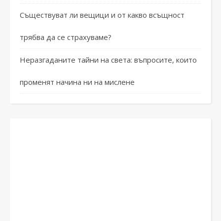
Съществуват ли вещици и от какво всъщност
трябва да се страхуваме?
Неразгаданите тайни на света: въпросите, които
променят начина ни на мислене