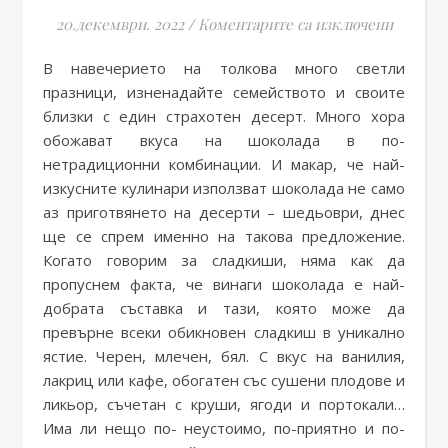
за Чийз
20.декември. 2022
/
Коментарите са изключени
В навечерието на толкова много светли
празници, изненадайте семейството и своите
близки с един страхотен десерт. Много хора
обожават вкуса на шоколада в по-
нетрадиционни комбинации. И макар, че най-
изкусните кулинари използват шоколада не само
аз приготвянето на десерти – шедьоври, днес
ще се спрем именно на такова предложение.
Когато говорим за сладкиши, няма как да
пропуснем факта, че винаги шоколада е най-
добрата съставка и тази, която може да
превърне всеки обикновен сладкиш в уникално
ястие. Черен, млечен, бял. С вкус на ванилия,
лакриц или кафе, обогатен със сушени плодове и
ликьор, съчетан с круши, ягоди и портокали…
Има ли нещо по- неустоимо, по-приятно и по-