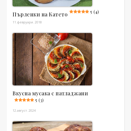
5 (4)
Пърленки на Катето
11.февруари. 2018
Вкусна мусака с патладжани
5 (3)
12.август. 2024