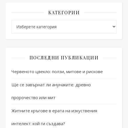
КАТЕГОРИИ
Категории
ПОСЛЕДНИ ПУБЛИКАЦИИ
Червеното цвекло: ползи, митове и рискове
Ще се завърнат ли анунаките: древно
пророчество или мит
Житните кръгове в ерата на изкуствения
интелект: кой ги създава?