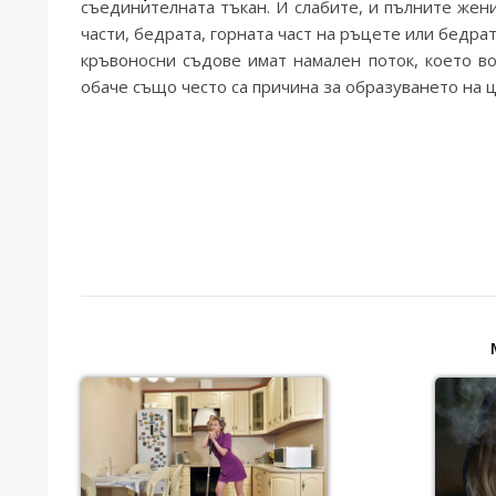
съединителната тъкан. И слабите, и пълните жени
части, бедрата, горната част на ръцете или бедра
кръвоносни съдове имат намален поток, което в
обаче също често са причина за образуването на 