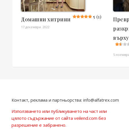
5 (1)
Домашни хитрини
Превр
17.декември. 2022
разкр
върху
5.ноември
Контакт, реклама и партньорства:
info@alfatrex.com
Използването или публикуването на част или
цялото съдържание от сайта veilend.com без
разрешение е забранено.