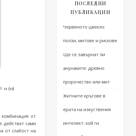
ПОСЛЕДНИ
ПУБЛИКАЦИИ
Червеното цвекло:
ползи, митове и рискове
Ще се завърнат ли
анунаките: древно
пророчество или мит
0 (0)
Житните кръгове в
всяка жена
0 (0)
ерата на изкуствения
о комбинация от
интелект: кой ги
е действат сами
а от слабост на