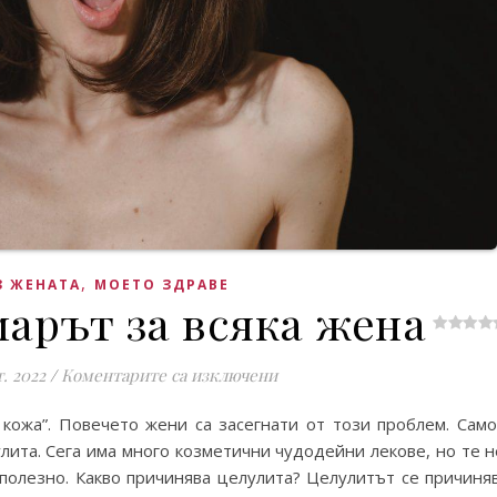
,
З ЖЕНАТА
МОЕТО ЗДРАВЕ
арът за всяка жена
за Целулит – кошмарът за 
т. 2022
/
Коментарите са изключени
 кожа”. Повечето жени са засегнати от този проблем. Сам
ита. Сега има много козметични чудодейни лекове, но те н
 полезно. Какво причинява целулита? Целулитът се причиняв