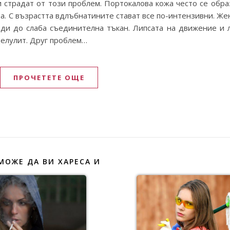
 страдат от този проблем. Портокалова кожа често се обра
та. С възрастта вдлъбнатините стават все по-интензивни. Ж
оди до слаба съединителна тъкан. Липсата на движение и
целулит. Друг проблем…
ПРОЧЕТЕТЕ ОЩЕ
МОЖЕ ДА ВИ ХАРЕСА И