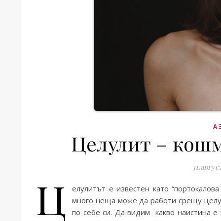
А
Целулит – кошм
31.авгус
Ц
елулитът е известен като “портокалова
много неща може да работи срещу целул
по себе си. Да видим какво наистина е