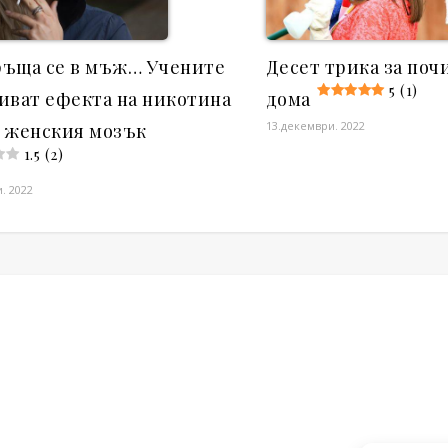
ъща се в мъж… Учените
Десет трика за поч
5 (1)
иват ефекта на никотина
дома
13.декември. 2022
 женския мозък
1.5 (2)
. 2022