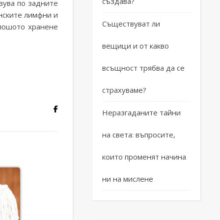
създава?
зува по задните
енските лимфни и
Съществуват ли
 лошото хранене
вещици и от какво
всъщност трябва да се
страхуваме?
Неразгаданите тайни
на света: въпросите,
които променят начина
ни на мислене