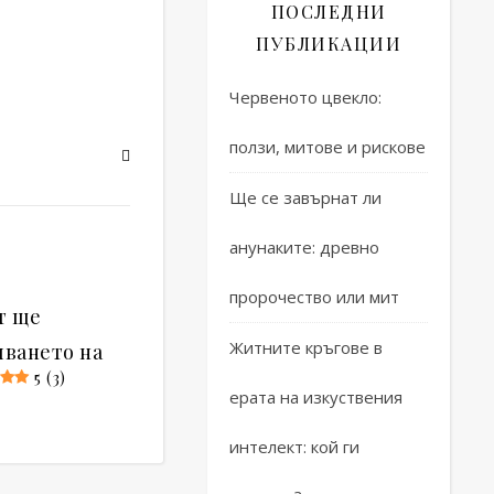
ПОСЛЕДНИ
ПУБЛИКАЦИИ
Червеното цвекло:
ползи, митове и рискове
Ще се завърнат ли
анунаките: древно
пророчество или мит
т ще
Житните кръгове в
шването на
5 (3)
ерата на изкуствения
интелект: кой ги