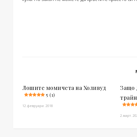
Лошите момичета на Холивуд
Защо 
5 (1)
трайн
12.февруари. 2018
2.март. 20