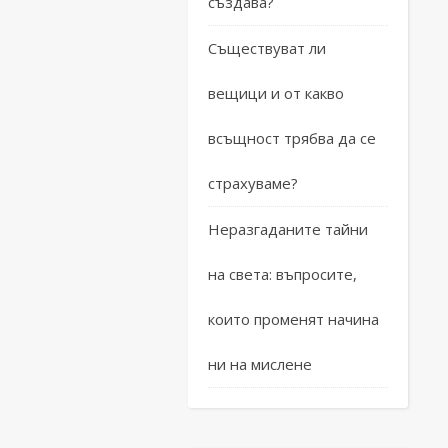
създава?
Съществуват ли
вещици и от какво
всъщност трябва да се
страхуваме?
Неразгаданите тайни
на света: въпросите,
които променят начина
ни на мислене