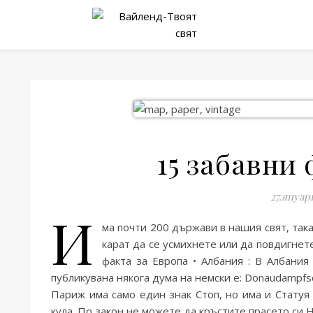
15 забавни
27.януар
И
ма почти 200 държави в нашия свят, так
карат да се усмихнете или да повдигнет
факта за Европа • Албания : В Албания
публикувана някога дума на немски е: Donaudampfschi
Париж има само един знак Стоп, но има и Статуя
кула. По закон не можете да кръстите прасето си Н