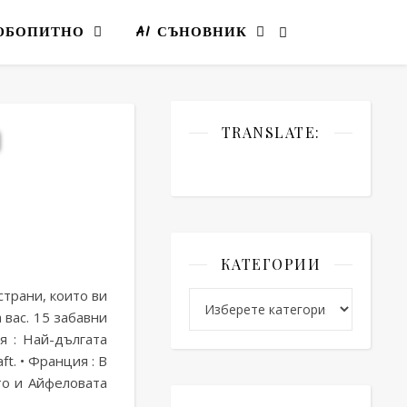
ЮБОПИТНО
AI СЪНОВНИК
TRANSLATE:
па
5 (3)
КАТЕГОРИИ
страни, които ви
Категории
 вас. 15 забавни
я : Най-дългата
ft. • Франция : В
то и Айфеловата