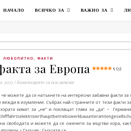
НАЧАЛО
ВСИЧКО ЗА
ВАЖНО ЗА
Л
,
ЛЮБОПИТНО
ФАКТИ
 факта за Европа
5 (3)
за 15 забавни факта за Евро
и. 2023
/
Коментарите са изключени
а че можете да се натъкнете на интересни забавни факти за 
е вежди в изумление. Събрах най-странните от тези факти за
 хората кимат за „не“ и поклащат глава за „да“. • Германи
fffahrtselektrisierthauptbetriebswerkbauunteramtengesellscha
 на свободата и можете да се ожените за мъртви хора, как
аполеон. • Гърция : Гърците са…