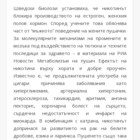
Шведски биолози установиха, че никотинът
блокира производството на естроген, женския
полов хормон. Според учените това обяснява
част от “мъжкото” поведение на жените пушачки.
За молекулярните механизми на промените в
мозъка под въздействието на тютюна и техните
последици за здравето – в материала на РИА
Новости. Метаболизъм на пушач Ефектът на
никотина върху хората е добре проучен.
Известно е, че продължителната употреба на
цигари причинява заболявания като
хипергликемия, артериална хипертония,
атеросклероза, тахикардия, аритмия, ангина
пекторис, коронарна болест на сърцето,
сърдечна недостатъчност и инфаркт на
миокарда. В комбинация с катрана, никотинът
допринася за развитието на рак на белите
дробове, езика и ларинкса. Пушенето също така