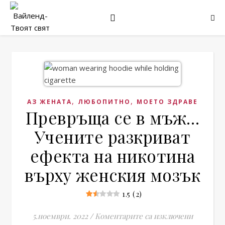
,
,
АЗ ЖЕНАТА
ЛЮБОПИТНО
МОЕТО ЗДРАВЕ
Превръща се в мъж…
Учените разкриват
ефекта на никотина
върху женския мозък
1.5 (2)
за Превр
5.ноември. 2022
/
Коментарите са изключени