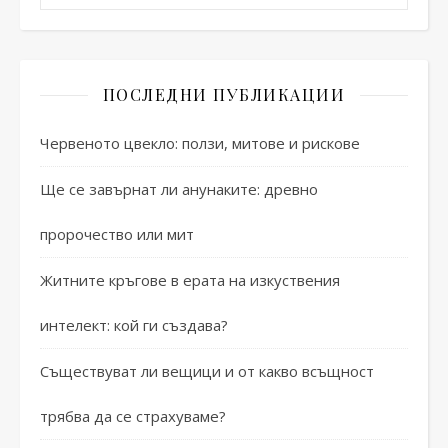
ПОСЛЕДНИ ПУБЛИКАЦИИ
Червеното цвекло: ползи, митове и рискове
Ще се завърнат ли анунаките: древно
пророчество или мит
Житните кръгове в ерата на изкуствения
интелект: кой ги създава?
Съществуват ли вещици и от какво всъщност
трябва да се страхуваме?