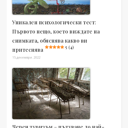
Уникален психологически тест:
Първото нещо, което виждате на
снимката, обяснява какво ви
5 (4)
притеснява
15.декември. 2022
Черен туризъм – пътуване до най-