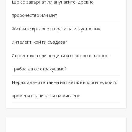
Ще се завърнат ли анунаките: древно
пророчество или мит
Житните кръгове в ерата на изкуствения
интелект: кой ги създава?
Съществуват ли вещици и от какво всъщност
трябва да се страхуваме?
Неразгаданите тайни на света: въпросите, които
променят начина ни на мислене