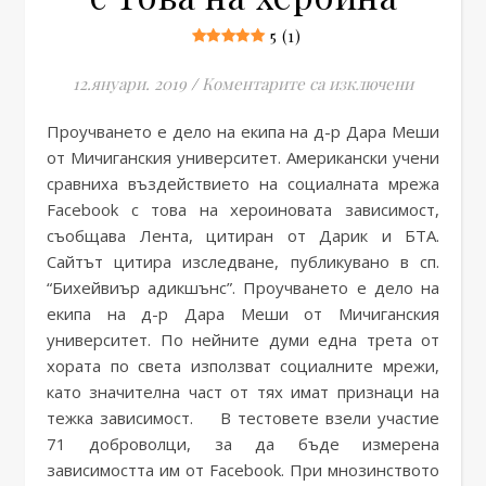
5 (1)
за Въздей
12.януари. 2019
/
Коментарите са изключени
Проучването е дело на екипа на д-р Дара Меши
от Мичиганския университет. Американски учени
сравниха въздействието на социалната мрежа
Facebook с това на хероиновата зависимост,
съобщава Лента, цитиран от Дарик и БТА.
Сайтът цитира изследване, публикувано в сп.
“Бихейвиър адикшънс”. Проучването е дело на
екипа на д-р Дара Меши от Мичиганския
университет. По нейните думи една трета от
хората по света използват социалните мрежи,
като значителна част от тях имат признаци на
тежка зависимост. В тестовете взели участие
71 доброволци, за да бъде измерена
зависимостта им от Facebook. При мнозинството