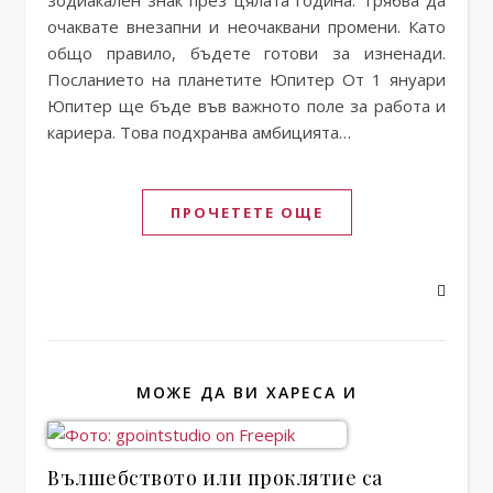
зодиакален знак през цялата година. Трябва да
очаквате внезапни и неочаквани промени. Като
общо правило, бъдете готови за изненади.
Посланието на планетите Юпитер От 1 януари
Юпитер ще бъде във важното поле за работа и
кариера. Това подхранва амбицията…
ПРОЧЕТЕТЕ ОЩЕ
МОЖЕ ДА ВИ ХАРЕСА И
Вълшебството или проклятие са