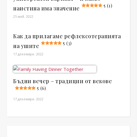
5 (1)
наистина има значение
25.май. 2022
Как да прилагаме рефлексотерапията
5 (3)
на ушите
17.декември. 2022
Бъдни вечер – традиции от векове
5 (6)
17.декември. 2022