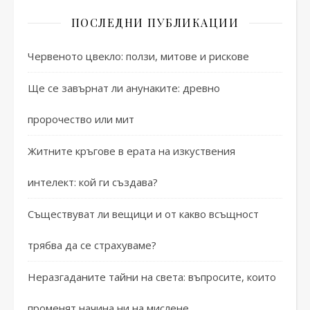
ПОСЛЕДНИ ПУБЛИКАЦИИ
Червеното цвекло: ползи, митове и рискове
Ще се завърнат ли анунаките: древно
пророчество или мит
Житните кръгове в ерата на изкуствения
интелект: кой ги създава?
Съществуват ли вещици и от какво всъщност
трябва да се страхуваме?
Неразгаданите тайни на света: въпросите, които
променят начина ни на мислене