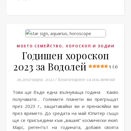
,
МОЕТО СЕМЕЙСТВО
ХОРОСКОП И ЗОДИИ
Годишен хороскоп
2023 за Водолей
5 (1)
за Годи
29.декември. 2022
/
Коментарите са изключени
Това ще бъде една вълнуваща година Какво
получавате… Големите планети ви прегръщат
през 2023 г., защитавайки ви и пренасяйки ви
през времето. До средата на май Юпитер също
ще се присъедини към „вашия“ космически екип.
Марс, регентът на годината, добавя своята