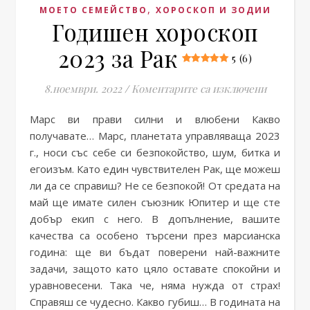
,
МОЕТО СЕМЕЙСТВО
ХОРОСКОП И ЗОДИИ
Годишен хороскоп
2023 за Рак
5 (6)
за Годиш
8.ноември. 2022
/
Коментарите са изключени
Марс ви прави силни и влюбени Какво
получавате… Марс, планетата управляваща 2023
г., носи със себе си безпокойство, шум, битка и
егоизъм. Като един чувствителен Рак, ще можеш
ли да се справиш? Не се безпокой! От средата на
май ще имате силен съюзник Юпитер и ще сте
добър екип с него. В допълнение, вашите
качества са особено търсени през марсианска
година: ще ви бъдат поверени най-важните
задачи, защото като цяло оставате спокойни и
уравновесени. Така че, няма нужда от страх!
Справяш се чудесно. Какво губиш… В годината на