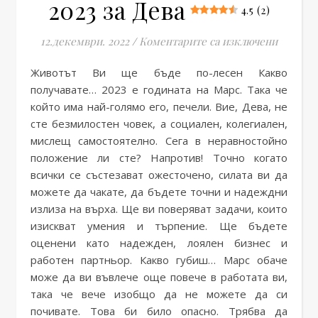
2023 за Дева
4.5 (2)
за Годи
12.декември. 2022
/
Коментарите са изключени
Животът Ви ще бъде по-лесен Какво
получавате… 2023 е годината на Марс. Така че
който има най-голямо его, печели. Вие, Дева, не
сте безмилостен човек, а социален, колегиален,
мислещ самостоятелно. Сега в неравностойно
положение ли сте? Напротив! Точно когато
всички се състезават ожесточено, силата ви да
можете да чакате, да бъдете точни и надеждни
излиза на върха. Ще ви поверяват задачи, които
изискват умения и търпение. Ще бъдете
оценени като надежден, лоялен бизнес и
работен партньор. Какво губиш… Марс обаче
може да ви въвлече още повече в работата ви,
така че вече изобщо да не можете да си
почивате. Това би било опасно. Трябва да