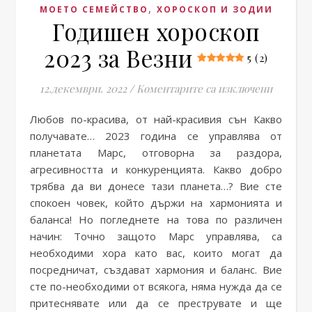
,
МОЕТО СЕМЕЙСТВО
ХОРОСКОП И ЗОДИИ
Годишен хороскоп
2023 за Везни
5 (2)
за Годи
12.декември. 2022
/
Коментарите са изключени
Любов по-красива, от най-красивия сън Какво
получавате… 2023 година се управлява от
планетата Марс, отговорна за раздора,
агресивността и конкуренцията. Какво добро
трябва да ви донесе тази планета…? Вие сте
спокоен човек, който държи на хармонията и
баланса! Но погледнете на това по различен
начин: Точно защото Марс управлява, са
необходими хора като вас, които могат да
посредничат, създават хармония и баланс. Вие
сте по-необходими от всякога, няма нужда да се
притеснявате или да се преструвате и ще