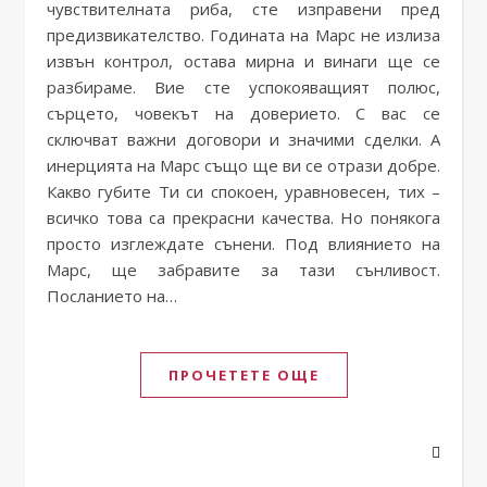
чувствителната риба, сте изправени пред
предизвикателство. Годината на Марс не излиза
извън контрол, остава мирна и винаги ще се
разбираме. Вие сте успокояващият полюс,
сърцето, човекът на доверието. С вас се
сключват важни договори и значими сделки. А
инерцията на Марс също ще ви се отрази добре.
Какво губите Ти си спокоен, уравновесен, тих –
всичко това са прекрасни качества. Но понякога
просто изглеждате сънени. Под влиянието на
Марс, ще забравите за тази сънливост.
Посланието на…
ПРОЧЕТЕТЕ ОЩЕ