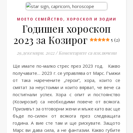
,
МОЕТО СЕМЕЙСТВО
ХОРОСКОП И ЗОДИИ
Годишен хороскоп
2023 за Козирог
5 (2)
за Годи
29.декември. 2022
/
Коментарите са изключени
Ще имате по-малко стрес през 2023 год. Какво
получавате… 2023 г. се управлява от Марс. Гъмжи
от така наречените „герои“, хора, които се
смятат за неустоими и които вярват, че вече са
постигнали успех. Хора с опит и постоянство
(Козирози!) са необходими повече от всякога.
Призивът за отговорни жени и мъже като вас ще
бъде по-силен от всякога през следващата
година. А вие сте там и ще рискувате. Защото
Марс ви дава сила, а не фантазии. Какво губите