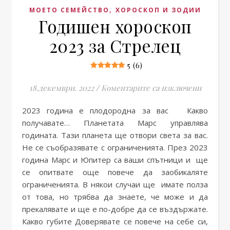
,
МОЕТО СЕМЕЙСТВО
ХОРОСКОП И ЗОДИИ
Годишен хороскоп
2023 за Стрелец
5 (6)
за Годи
18.декември. 2022
/
Коментарите са изключени
2023 година е плодородна за вас Какво
получавате… Планетата Марс управлява
годината. Тази планета ще отвори света за вас.
Не се съобразявате с ограниченията. През 2023
година Марс и Юпитер са ваши спътници и ще
се опитвате още повече да заобикаляте
ограниченията. В някои случаи ще имате полза
от това, но трябва да знаете, че може и да
прекалявате и ще е по-добре да се въздържате.
Какво губите Доверявате се повече на себе си,