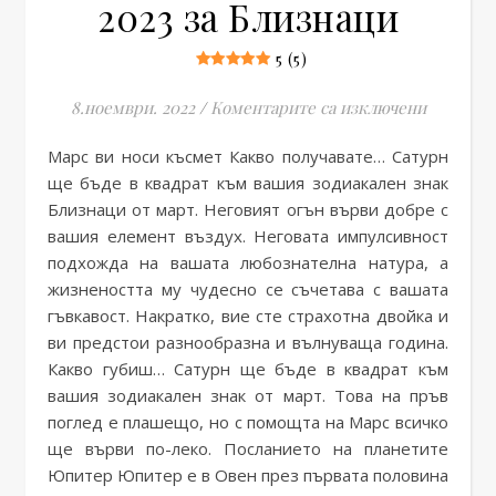
2023 за Близнаци
5 (5)
за Годиш
8.ноември. 2022
/
Коментарите са изключени
Марс ви носи късмет Какво получавате… Сатурн
ще бъде в квадрат към вашия зодиакален знак
Близнаци от март. Неговият огън върви добре с
вашия елемент въздух. Неговата импулсивност
подхожда на вашата любознателна натура, а
жизнеността му чудесно се съчетава с вашата
гъвкавост. Накратко, вие сте страхотна двойка и
ви предстои разнообразна и вълнуваща година.
Какво губиш… Сатурн ще бъде в квадрат към
вашия зодиакален знак от март. Това на пръв
поглед е плашещо, но с помощта на Марс всичко
ще върви по-леко. Посланието на планетите
Юпитер Юпитер е в Овен през първата половина