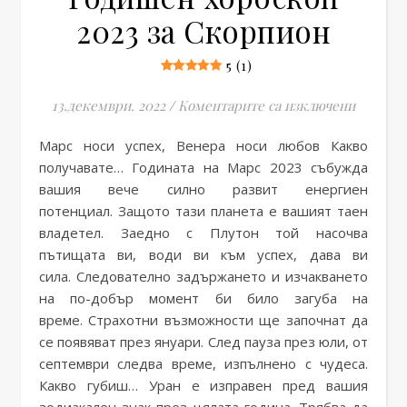
2023 за Скорпион
5 (1)
за Годи
13.декември. 2022
/
Коментарите са изключени
Марс носи успех, Венера носи любов Какво
получавате… Годината на Марс 2023 събужда
вашия вече силно развит енергиен
потенциал. Защото тази планета е вашият таен
владетел. Заедно с Плутон той насочва
пътищата ви, води ви към успех, дава ви
сила. Следователно задържането и изчакването
на по-добър момент би било загуба на
време. Страхотни възможности ще започнат да
се появяват през януари. След пауза през юли, от
септември следва време, изпълнено с чудеса.
Какво губиш… Уран е изправен пред вашия