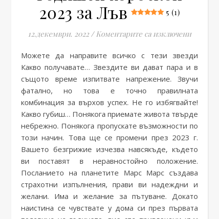
2023 за Лъв
5 (1)
за Годи
12.декември. 2022
/
Коментарите са изключени
Можете да направите всичко с тези звезди
Какво получавате… Звездите ви дават пара и в
същото време изпитвате напрежение. Звучи
фатално, но това е точно правилната
комбинация за върхов успех. Не го избягвайте!
Какво губиш… Понякога приемате живота твърде
небрежно. Понякога пропускате възможности по
този начин. Това ще се промени през 2023 г.
Вашето безгрижие изчезва навсякъде, където
ви поставят в неравностойно положение.
Посланието на планетите Марс Марс създава
страхотни изпълнения, прави ви надеждни и
желани. Има и желание за пътуване. Докато
наистина се чувствате у дома си през първата