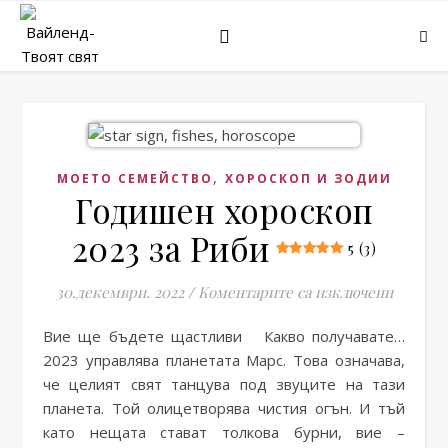
,
МОЕТО СЕМЕЙСТВО
ХОРОСКОП И ЗОДИИ
Годишен хороскоп
2023 за Риби
5 (3)
за Годи
30.декември. 2022
/
Коментарите са изключени
Вие ще бъдете щастливи Какво получавате…
2023 управлява планетата Марс. Това означава,
че целият свят танцува под звуците на тази
планета. Той олицетворява чистия огън. И тъй
като нещата стават толкова бурни, вие –