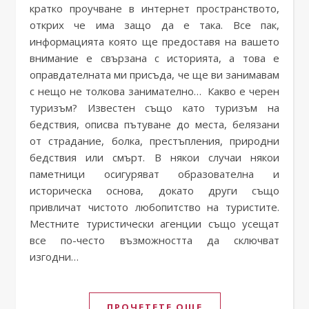
кратко проучване в интернет пространството,
открих че има защо да е така. Все пак,
информацията която ще предоставя на вашето
внимание е свързана с историята, а това е
оправдателната ми присъда, че ще ви занимавам
с нещо не толкова занимателно… Какво е черен
туризъм? Известен също като туризъм на
бедствия, описва пътуване до места, белязани
от страдание, болка, престъпления, природни
бедствия или смърт. В някои случаи някои
паметници осигуряват образователна и
историческа основа, докато други също
привличат чистото любопитство на туристите.
Местните туристически агенции също усещат
все по-често възможността да сключват
изгодни…
ПРОЧЕТЕТЕ ОЩЕ