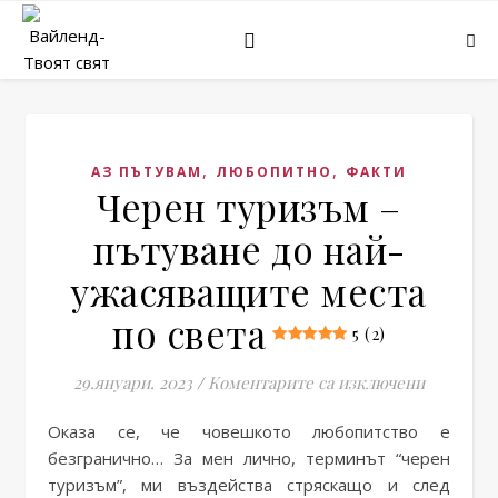
,
,
АЗ ПЪТУВАМ
ЛЮБОПИТНО
ФАКТИ
Черен туризъм –
пътуване до най-
ужасяващите места
по света
5 (2)
за Черен
29.януари. 2023
/
Коментарите са изключени
Оказа се, че човешкото любопитство е
безгранично… За мен лично, терминът “черен
туризъм”, ми въздейства стряскащо и след