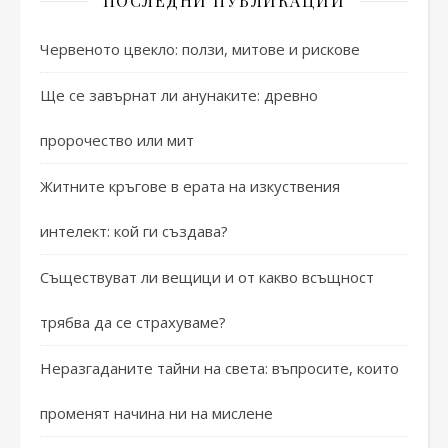
ПОСЛЕДНИ ПУБЛИКАЦИИ
Червеното цвекло: ползи, митове и рискове
Ще се завърнат ли анунаките: древно
пророчество или мит
Житните кръгове в ерата на изкуствения
интелект: кой ги създава?
Съществуват ли вещици и от какво всъщност
трябва да се страхуваме?
Неразгаданите тайни на света: въпросите, които
променят начина ни на мислене