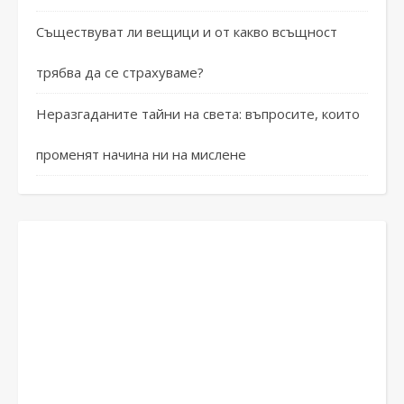
Съществуват ли вещици и от какво всъщност
трябва да се страхуваме?
Неразгаданите тайни на света: въпросите, които
променят начина ни на мислене