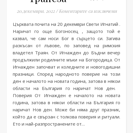
за Игна
20.декември. 2022
/
Коментарите са изключени
Църквата почита на 20 декември Свети Игнатий .
Наричат го още Богоносец , защото той е
казвал, че сам носи Бог в сърцето си. Загива
разкъсан от лъвове, по заповед на римския
владетел Траян. От Игнажден до Бъдни вечер
продължили родилните мъки на Богородица. От
Игнажден започват и коледните и новогодишни
празници. Според народното поверие на този
ден е началото на новата година, затова в някои
области на България го наричат Нов ден.
Поверия От Игнажден е началото на новата
година, затова в някои области на България го
наричат Нов ден. Може би няма друг празник,
който да е свързан с толкова поверия и ритуали.
Ето и най-разпространените от…