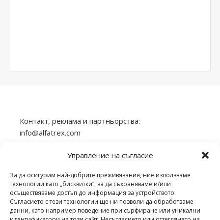
Контакт, реклама и партньорства:
info@alfatrex.com
Използването или публикуването на част или
Управление на съгласие
цялото съдържание от сайта veilend.com без
разрешение е забранено.
За да осигурим най-добрите преживявания, ние използваме
технологии като „бисквитки“, за да съхраняваме и/или
осъществяваме достъп до информация за устройството.
Съгласието с тези технологии ще ни позволи да обработваме
данни, като например поведение при сърфиране или уникални
идентификатори на този сайт. Несъгласието или оттеглянето на