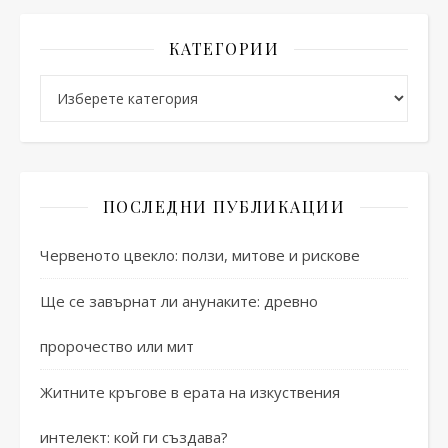
КАТЕГОРИИ
Категории
ПОСЛЕДНИ ПУБЛИКАЦИИ
Червеното цвекло: ползи, митове и рискове
Ще се завърнат ли анунаките: древно
пророчество или мит
Житните кръгове в ерата на изкуствения
интелект: кой ги създава?