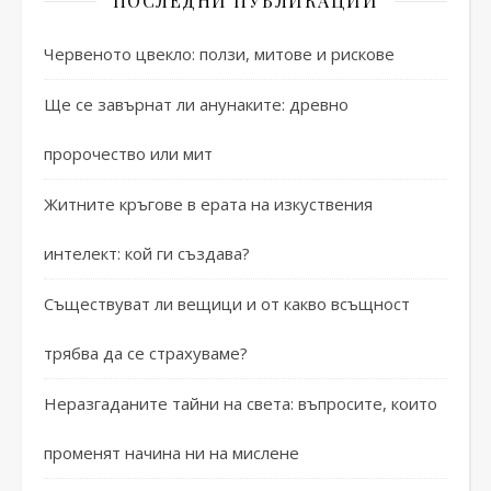
ПОСЛЕДНИ ПУБЛИКАЦИИ
Червеното цвекло: ползи, митове и рискове
Ще се завърнат ли анунаките: древно
пророчество или мит
Житните кръгове в ерата на изкуствения
интелект: кой ги създава?
Съществуват ли вещици и от какво всъщност
трябва да се страхуваме?
Неразгаданите тайни на света: въпросите, които
променят начина ни на мислене