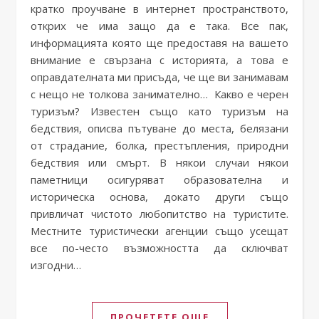
кратко проучване в интернет пространството,
открих че има защо да е така. Все пак,
информацията която ще предоставя на вашето
внимание е свързана с историята, а това е
оправдателната ми присъда, че ще ви занимавам
с нещо не толкова занимателно… Какво е черен
туризъм? Известен също като туризъм на
бедствия, описва пътуване до места, белязани
от страдание, болка, престъпления, природни
бедствия или смърт. В някои случаи някои
паметници осигуряват образователна и
историческа основа, докато други също
привличат чистото любопитство на туристите.
Местните туристически агенции също усещат
все по-често възможността да сключват
изгодни…
ПРОЧЕТЕТЕ ОЩЕ