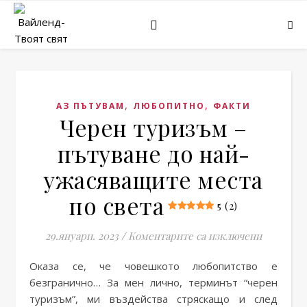
,
,
АЗ ПЪТУВАМ
ЛЮБОПИТНО
ФАКТИ
Черен туризъм –
пътуване до най-
ужасяващите места
по света
5 (2)
за Черен
29.януари. 2023
/
Коментарите са изключени
Оказа се, че човешкото любопитство е
безгранично… За мен лично, терминът “черен
туризъм”, ми въздейства стряскащо и след