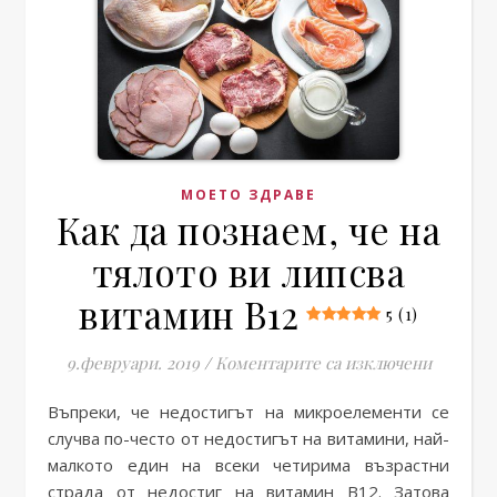
МОЕТО ЗДРАВЕ
Как да познаем, че на
тялото ви липсва
витамин B12
5 (1)
за Как д
9.февруари. 2019
/
Коментарите са изключени
Въпреки, че недостигът на микроелементи се
случва по-често от недостигът на витамини, най-
малкото един на всеки четирима възрастни
страда от недостиг на витамин В12. Затова