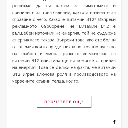
решихме да ви кажем за симптомите и
причините за това явление, както и начините за
справяне с него. Какво е Витамин В12? Въпреки
рекламното бърборене, че Витамин В12 е
вълшебен източник на енергия, той не съдържа
енергия като такава. Въпреки това, ако сте болни
от анемия която предизвиква постоянно чувство
на слабост и умора, рязкото увеличение на
витамин В12 наистина ще ви помогне с прилив
на енергия! Това се дължи на факта, че витамин
В12 играе ключова роля в производството на
червените кръвни телца, които…
ПРОЧЕТЕТЕ ОЩЕ