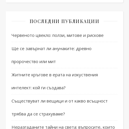
ПОСЛЕДНИ ПУБЛИКАЦИИ
Червеното цвекло: ползи, митове и рискове
Ще се завърнат ли анунаките: древно
пророчество или мит
Житните кръгове в ерата на изкуствения
интелект: кой ги създава?
Съществуват ли вещици и от какво всъщност
трябва да се страхуваме?
Неразгаданите тайни на света: въпросите, които