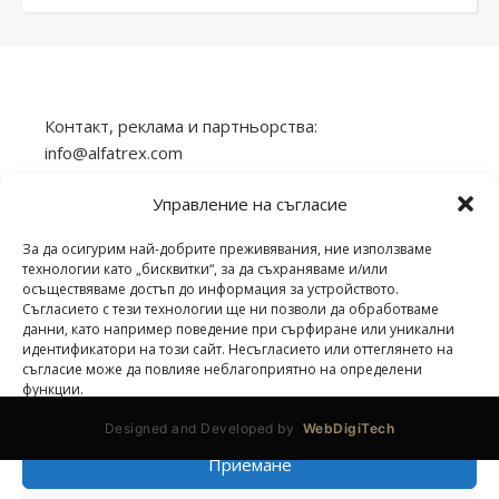
Контакт, реклама и партньорства:
info@alfatrex.com
Използването или публикуването на част или
Управление на съгласие
цялото съдържание от сайта veilend.com без
разрешение е забранено.
За да осигурим най-добрите преживявания, ние използваме
технологии като „бисквитки“, за да съхраняваме и/или
осъществяваме достъп до информация за устройството.
Съгласието с тези технологии ще ни позволи да обработваме
данни, като например поведение при сърфиране или уникални
идентификатори на този сайт. Несъгласието или оттеглянето на
veilend.com © Всички права запазени. | 2026 ©
съгласие може да повлияе неблагоприятно на определени
функции.
Designed and Developed by
WebDigiTech
Приемане