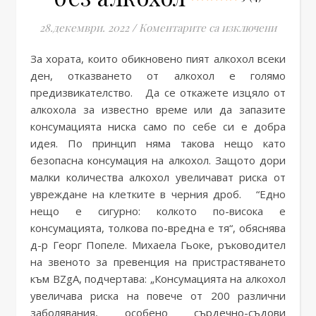
за Какво
28.декември. 2022
/
Коментарите са изключени
За хората, които обикновено пият алкохол всеки
ден, отказването от алкохол е голямо
предизвикателство. Да се ​​откажете изцяло от
алкохола за известно време или да запазите
консумацията ниска само по себе си е добра
идея. По принцип няма такова нещо като
безопасна консумация на алкохол. Защото дори
малки количества алкохол увеличават риска от
увреждане на клетките в черния дроб. “Едно
нещо е сигурно: колкото по-висока е
консумацията, толкова по-вредна е тя“, обяснява
д-р Георг Попеле. Михаела Гьоке, ръководител
на звеното за превенция на пристрастяването
към BZgA, подчертава: „Консумацията на алкохол
увеличава риска на повече от 200 различни
заболявания, особено сърдечно-съдови