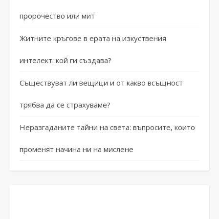
пророчество или мит
Житните кръгове в ерата на изкуствения
интелект: кой ги създава?
Съществуват ли вещици и от какво всъщност
трябва да се страхуваме?
Неразгаданите тайни на света: въпросите, които
променят начина ни на мислене