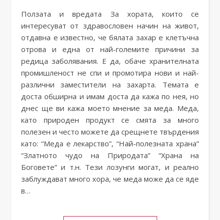
Ползата и вредата За хората, които се
интересуват от здравословен начин на живот,
отдавна е известно, че бялата захар е клетъчна
отрова и една от най-големите причини за
редица заболявания. Е да, обаче хранителната
промишленост не спи и промотира нови и най-
различни заместители на захарта. Темата е
доста обширна и имам доста да кажа по нея, но
днес ще ви кажа моето мнение за меда. Меда,
като природен продукт се смята за много
полезен и често можете да срещнете твърдения
като: “Меда е лекарство”, “Най-полезната храна”
“Златното чудо на Природата” “Храна на
Боговете” и т.н. Тези лозунги могат, и реално
заблуждават много хора, че меда може да се яде
в…