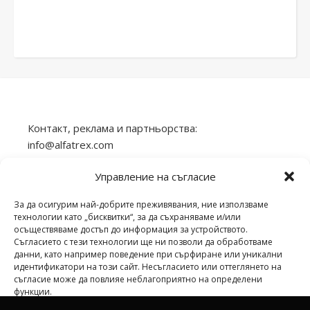
Контакт, реклама и партньорства:
info@alfatrex.com
Използването или публикуването на част или
Управление на съгласие
цялото съдържание от сайта veilend.com без
разрешение е забранено.
За да осигурим най-добрите преживявания, ние използваме
технологии като „бисквитки“, за да съхраняваме и/или
осъществяваме достъп до информация за устройството.
Съгласието с тези технологии ще ни позволи да обработваме
данни, като например поведение при сърфиране или уникални
идентификатори на този сайт. Несъгласието или оттеглянето на
veilend.com © Всички права запазени. | 2026 ©
съгласие може да повлияе неблагоприятно на определени
функции.