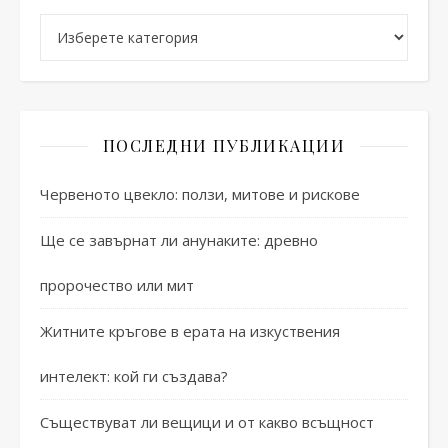
Категории
ПОСЛЕДНИ ПУБЛИКАЦИИ
Червеното цвекло: ползи, митове и рискове
Ще се завърнат ли анунаките: древно
пророчество или мит
Житните кръгове в ерата на изкуствения
интелект: кой ги създава?
Съществуват ли вещици и от какво всъщност