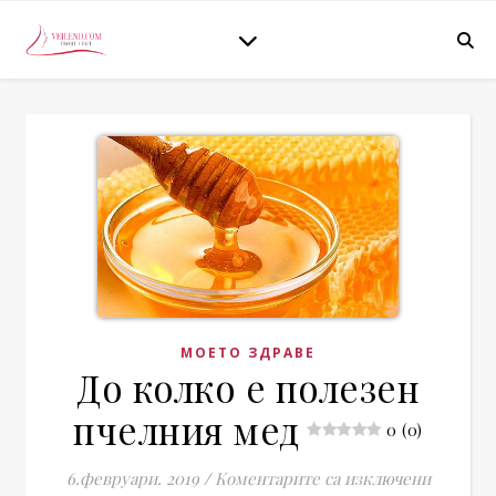
МОЕТО ЗДРАВЕ
До колко е полезен
пчелния мед
0 (0)
за До ко
6.февруари. 2019
/
Коментарите са изключени