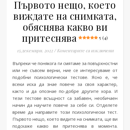
Първото нещо, което
виждате на снимката,
обяснява какво ви
притеснява
5 (4)
за Уник
15.декември. 2022
/
Коментарите са изключени
Въпреки че понякога ги смятаме за повърхностни
или не съвсем верни, ние се интересуваме от
подобни психологически тестове. Ясно е, че
всеки иска да знае повече за своя характер,
както и да опознае по-добре другите хора. И
тези тестове всъщност са забавен, необичаен
начин да научите повече за себе си. Отделете
време да направите този психологически тест.
Първото нещо, което видите на снимката, ще ви
подскаже какво ви притеснява в момента.