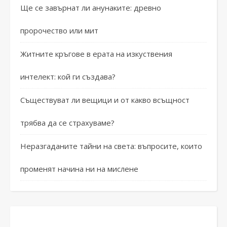
Ще се завърнат ли анунаките: древно
пророчество или мит
Житните кръгове в ерата на изкуствения
интелект: кой ги създава?
Съществуват ли вещици и от какво всъщност
трябва да се страхуваме?
Неразгаданите тайни на света: въпросите, които
променят начина ни на мислене