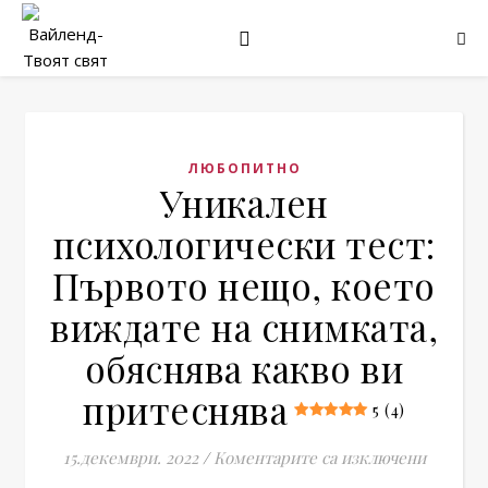
ЛЮБОПИТНО
Уникален
психологически тест:
Първото нещо, което
виждате на снимката,
обяснява какво ви
притеснява
5 (4)
за Уник
15.декември. 2022
/
Коментарите са изключени