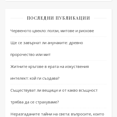
ПОСЛЕДНИ ПУБЛИКАЦИИ
Червеното цвекло: ползи, митове и рискове
Ще се завърнат ли анунаките: древно
пророчество или мит
Житните кръгове в ерата на изкуствения
интелект: кой ги създава?
Съществуват ли вещици и от какво всъщност
трябва да се страхуваме?
Неразгаданите тайни на света: въпросите, които