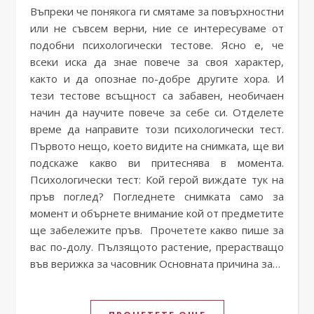
Въпреки че понякога ги смятаме за повърхностни
или не съвсем верни, ние се интересуваме от
подобни психологически тестове. Ясно е, че
всеки иска да знае повече за своя характер,
както и да опознае по-добре другите хора. И
тези тестове всъщност са забавен, необичаен
начин да научите повече за себе си. Отделете
време да направите този психологически тест.
Първото нещо, което видите на снимката, ще ви
подскаже какво ви притеснява в момента.
Психологически тест: Кой герой виждате тук на
пръв поглед? Погледнете снимката само за
момент и обърнете внимание кой от предметите
ще забележите пръв. Прочетете какво пише за
вас по-долу. Пълзящото растение, прерастващо
във верижка за часовник Основната причина за…