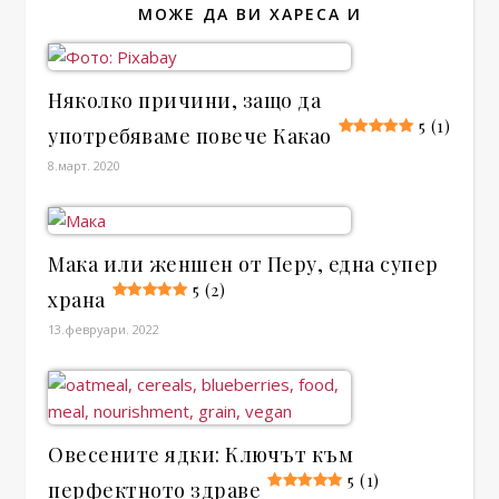
МОЖЕ ДА ВИ ХАРЕСА И
Няколко причини, защо да
5 (1)
употребяваме повече Какао
8.март. 2020
Мака или женшен от Перу, една супер
5 (2)
храна
13.февруари. 2022
Овесените ядки: Ключът към
5 (1)
перфектното здраве