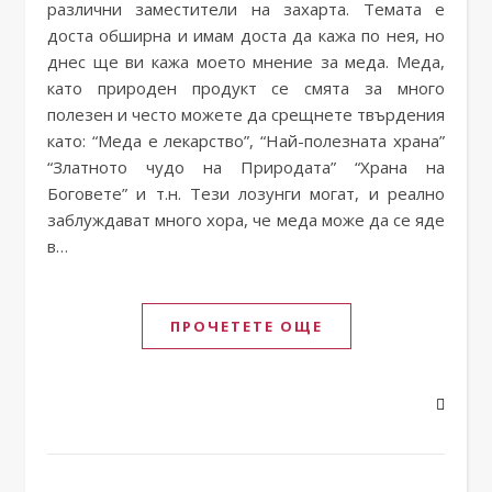
различни заместители на захарта. Темата е
доста обширна и имам доста да кажа по нея, но
днес ще ви кажа моето мнение за меда. Меда,
като природен продукт се смята за много
полезен и често можете да срещнете твърдения
като: “Меда е лекарство”, “Най-полезната храна”
“Златното чудо на Природата” “Храна на
Боговете” и т.н. Тези лозунги могат, и реално
заблуждават много хора, че меда може да се яде
в…
ПРОЧЕТЕТЕ ОЩЕ