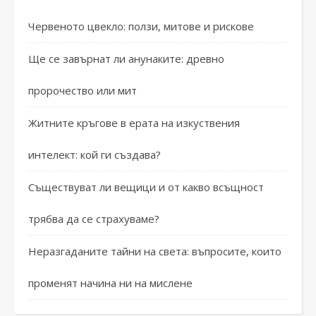
Червеното цвекло: ползи, митове и рискове
Ще се завърнат ли анунаките: древно
пророчество или мит
Житните кръгове в ерата на изкуствения
интелект: кой ги създава?
Съществуват ли вещици и от какво всъщност
трябва да се страхуваме?
Неразгаданите тайни на света: въпросите, които
променят начина ни на мислене