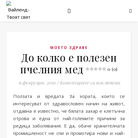
МОЕТО ЗДРАВЕ
До колко е полезен
пчелния мед
0 (0)
за До ко
6.февруари. 2019
/
Коментарите са изключени
Ползата и вредата За хората, които се
интересуват от здравословен начин на живот,
отдавна е известно, че бялата захар е клетъчна
отрова и една от най-големите причини за
редица заболявания. Е да, обаче хранителната
промишленост не спи и промотира нови и най-