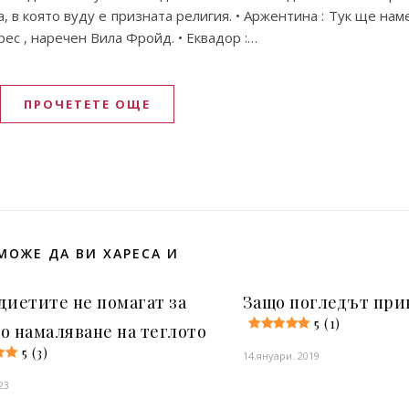
, в която вуду е призната религия. • Аржентина : Тук ще на
ес , наречен Вила Фройд. • Еквадор :…
ПРОЧЕТЕТЕ ОЩЕ
МОЖЕ ДА ВИ ХАРЕСА И
диетите не помагат за
Защо погледът при
5 (1)
о намаляване на теглото
5 (3)
14.януари. 2019
23