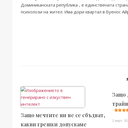
Доминиканската република , е единствената страна
психолози на жител. Има дори квартал в Буенос Айр
Защо 
трайн
Защо мечтите ни не се сбъдват,
2.март. 20
какви грешки допускаме