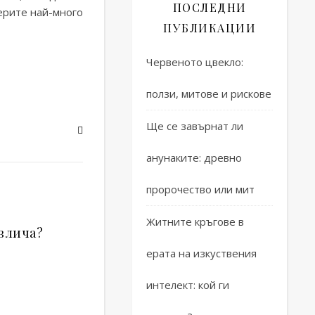
ПОСЛЕДНИ
мерите най-много
ПУБЛИКАЦИИ
Червеното цвекло:
ползи, митове и рискове
Ще се завърнат ли
анунаките: древно
пророчество или мит
Житните кръгове в
влича?
ерата на изкуствения
интелект: кой ги