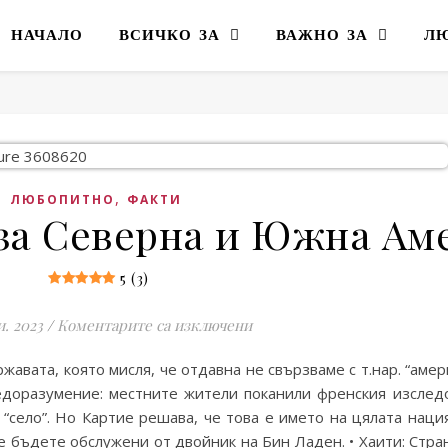
НАЧАЛО
ВСИЧКО ЗА
ВАЖНО ЗА
Л
,
ЛЮБОПИТНО
ФАКТИ
 за Северна и Южна Ам
5 (3)
за 10 забавни факта за Се
и. 2023
/
Коментарите са изключени
авата, която мисля, че отдавна не свързваме с т.нар. “амери
едоразумение: местните жители поканили френския изслед
а “село”. Но Картие решава, че това е името на цялата наци
 бъдете обслужени от двойник на Бин Ладен. • Хаити: Стран