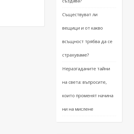
създава?
Съществуват ли
вещици и от какво
всъщност трябва да се
страхуваме?
Неразгаданите тайни
на света: въпросите,
които променят начина
ни на мислене