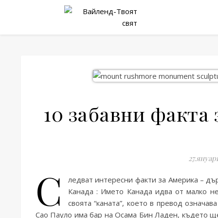
10 забавни факта
27.януар
С
ледват интересни факти за Америка – държ
Канада : Името Канада идва от малко н
своята “каната”, което в превод означав
Сао Пауло има бар на Осама Бин Ладен, където ще