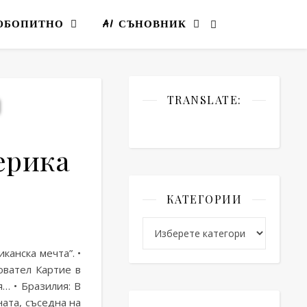
ЮБОПИТНО
AI СЪНОВНИК
TRANSLATE:
ерика
КАТЕГОРИИ
верна и Южна Америка
5 (3)
Категории
канска мечта”. •
овател Картие в
я… • Бразилия: В
ата, съседна на