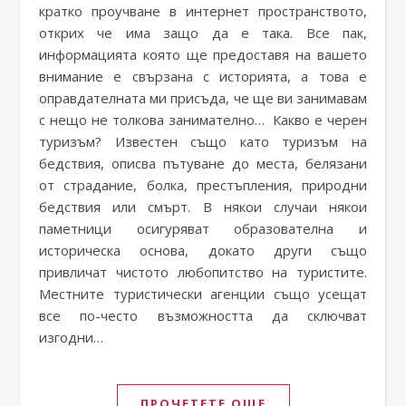
кратко проучване в интернет пространството,
открих че има защо да е така. Все пак,
информацията която ще предоставя на вашето
внимание е свързана с историята, а това е
оправдателната ми присъда, че ще ви занимавам
с нещо не толкова занимателно… Какво е черен
туризъм? Известен също като туризъм на
бедствия, описва пътуване до места, белязани
от страдание, болка, престъпления, природни
бедствия или смърт. В някои случаи някои
паметници осигуряват образователна и
историческа основа, докато други също
привличат чистото любопитство на туристите.
Местните туристически агенции също усещат
все по-често възможността да сключват
изгодни…
ПРОЧЕТЕТЕ ОЩЕ