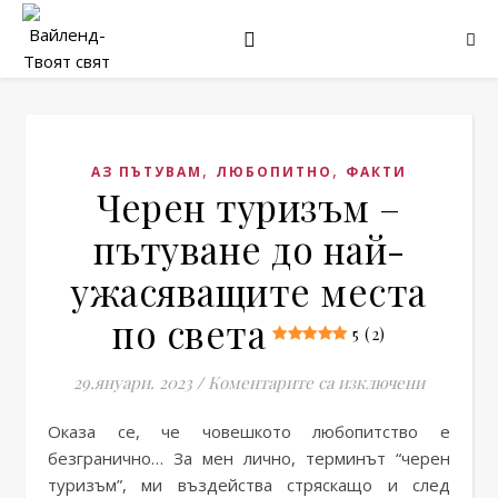
,
,
АЗ ПЪТУВАМ
ЛЮБОПИТНО
ФАКТИ
Черен туризъм –
пътуване до най-
ужасяващите места
по света
5 (2)
за Черен
29.януари. 2023
/
Коментарите са изключени
Оказа се, че човешкото любопитство е
безгранично… За мен лично, терминът “черен
туризъм”, ми въздейства стряскащо и след