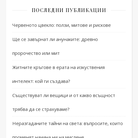
ПОСЛЕДНИ ПУБЛИКАЦИИ
Червеното цвекло: ползи, митове и рискове
Ще се завърнат ли анунаките: древно
пророчество или мит
Житните кръгове в ерата на изкуствения
интелект: кой ги създава?
Съществуват ли вещици и от какво всъщност
трябва да се страхуваме?
Неразгаданите тайни на света: въпросите, които
променят начина ни на мислене