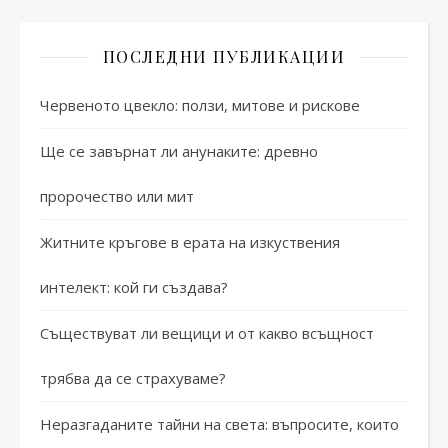
ПОСЛЕДНИ ПУБЛИКАЦИИ
Червеното цвекло: ползи, митове и рискове
Ще се завърнат ли анунаките: древно
пророчество или мит
Житните кръгове в ерата на изкуствения
интелект: кой ги създава?
Съществуват ли вещици и от какво всъщност
трябва да се страхуваме?
Неразгаданите тайни на света: въпросите, които