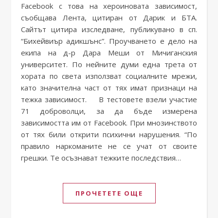
Facebook с това на хероиновата зависимост,
съобщава Лента, цитиран от Дарик и БТА.
Сайтът цитира изследване, публикувано в сп.
“Бихейвиър адикшънс”. Проучването е дело на
екипа на д-р Дара Меши от Мичиганския
университет. По нейните думи една трета от
хората по света използват социалните мрежи,
като значителна част от тях имат признаци на
тежка зависимост. В тестовете взели участие
71 доброволци, за да бъде измерена
зависимостта им от Facebook. При мнозинството
от тях били открити психични нарушения. “По
правило наркоманите не се учат от своите
грешки. Те осъзнават тежките последствия…
ПРОЧЕТЕТЕ ОЩЕ