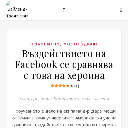
,
ЛЮБОПИТНО
МОЕТО ЗДРАВЕ
Въздействието на
Facebook се сравнява
с това на хероина
5 (1)
за Въздей
12.януари. 2019
/
Коментарите са изключени
Проучването е дело на екипа на д-р Дара Меши
от Мичиганския университет. Американски учени
сравниха въздействието на социалната мрежа