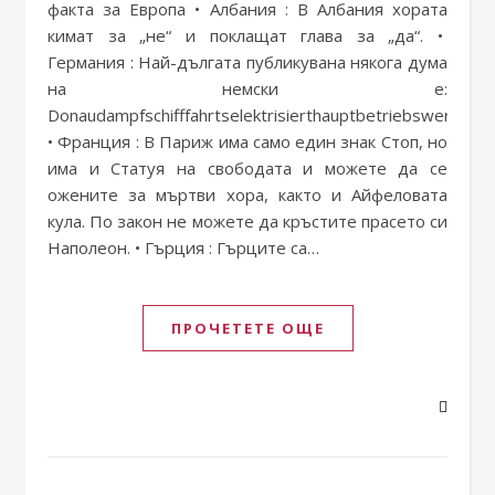
факта за Европа • Албания : В Албания хората
кимат за „не“ и поклащат глава за „да“. •
Германия : Най-дългата публикувана някога дума
на немски е:
Donaudampfschifffahrtselektrisierthauptbetriebswerkbauu
• Франция : В Париж има само един знак Стоп, но
има и Статуя на свободата и можете да се
ожените за мъртви хора, както и Айфеловата
кула. По закон не можете да кръстите прасето си
Наполеон. • Гърция : Гърците са…
ПРОЧЕТЕТЕ ОЩЕ