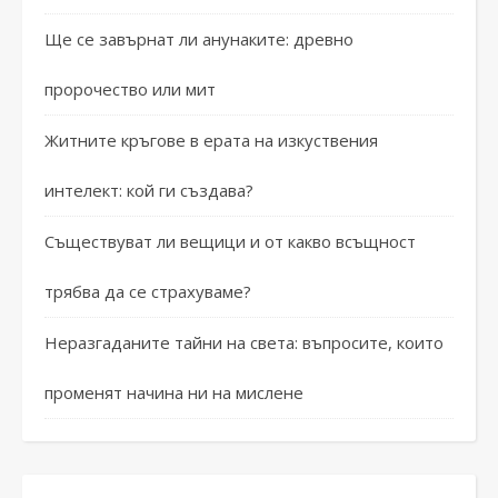
Ще се завърнат ли анунаките: древно
пророчество или мит
Житните кръгове в ерата на изкуствения
интелект: кой ги създава?
Съществуват ли вещици и от какво всъщност
трябва да се страхуваме?
Неразгаданите тайни на света: въпросите, които
променят начина ни на мислене