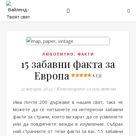
,
ЛЮБОПИТНО
ФАКТИ
15 забавни факта за
Европа
5 (3)
за 15 заб
27.януари. 2023
/
Коментарите са изключени
Има почти 200 държави в нашия свят, така че
можете да се натъкнете на интересни забавни
факти за страни, които ви карат да се усмихнете
или да повдигнете вежди в изумление. Събрах
най-странните от тези факти за вас. 15 забавни