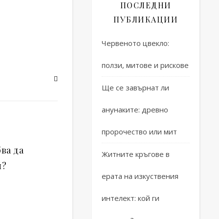
ПОСЛЕДНИ
ПУБЛИКАЦИИ
Червеното цвекло:
ползи, митове и рискове
Ще се завърнат ли
анунаките: древно
пророчество или мит
ва да
Житните кръгове в
н?
ерата на изкуствения
интелект: кой ги