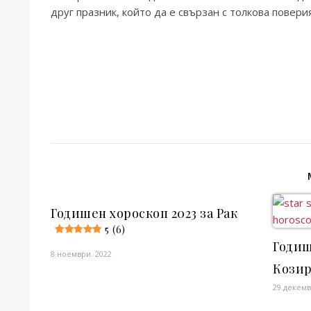
друг празник, който да е свързан с толкова повер
Годишен хороскоп 2023 за Рак
5 (6)
Годиш
8.ноември. 2022
Козир
29.декемв