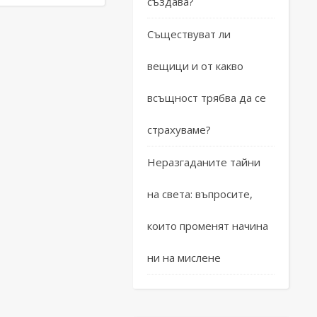
създава?
Съществуват ли
вещици и от какво
всъщност трябва да се
страхуваме?
Неразгаданите тайни
на света: въпросите,
които променят начина
ни на мислене