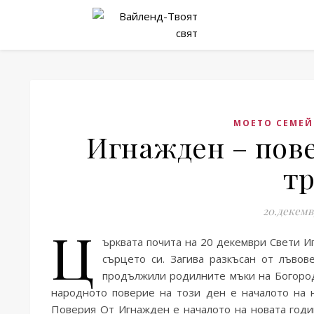
МОЕТО СЕМЕЙ
Игнажден – пове
тр
20.декемв
Ц
ърквата почита на 20 декември Свети Иг
сърцето си. Загива разкъсан от лъво
продължили родилните мъки на Богород
народното поверие на този ден е началото на н
Поверия От Игнажден е началото на новата годин