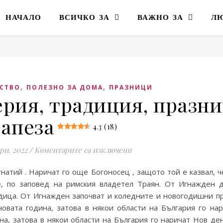
НАЧАЛО
ВСИЧКО ЗА
ВАЖНО ЗА
Л
,
,
СТВО
ПОЛЕЗНО ЗА ДОМА
ПРАЗНИЦИ
рия, традиция, празн
апеза
4.3 (18)
за Игнажден – поверия, т
ри. 2022
/
Коментарите са изключени
натий . Наричат го още Богоносец , защото той е казвал, ч
ве, по заповед на римския владетел Траян. От Игнажден
ица. От Игнажден започват и коледните и новогодишни п
овата година, затова в някои области на България го н
а, затова в някои области на България го наричат Нов де