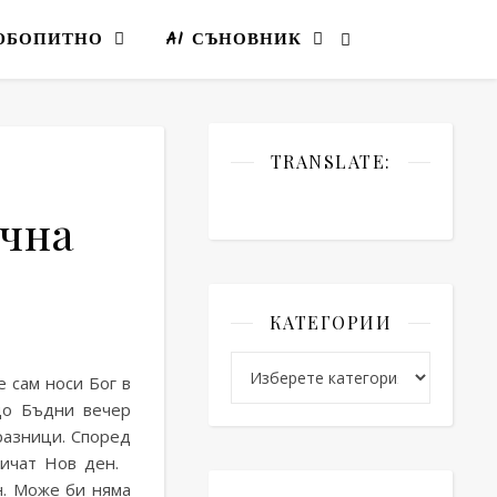
ЮБОПИТНО
AI СЪНОВНИК
TRANSLATE:
ична
КАТЕГОРИИ
радиция, празнична трапеза
4.3 (18)
Категории
е сам носи Бог в
 до Бъдни вечер
разници. Според
аричат Нов ден.
н. Може би няма