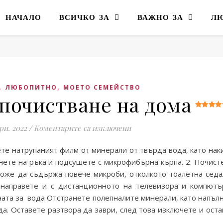
НАЧАЛО
ВСИЧКО ЗА
ВАЖНО ЗА
Л
,
,
ЛЮБОПИТНО
МОЕТО СЕМЕЙСТВО
 почистване на дома
за Десет трика за почиств
ри. 2022
/
Коментарите са изключени
те натрупаният филм от минерали от твърда вода, като нак
кнете на ръка и подсушете с микрофибърна кърпа. 2. Почист
може да съдържа повече микроби, отколкото тоалетна сед
 направете и с дистанционното на телевизора и компютъ
аната за вода Отстранете полепналите минерали, като напъл
да. Оставете разтвора да заври, след това изключете и ост