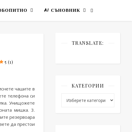
ЮБОПИТНО
AI СЪНОВНИК
TRANSLATE:
5 (1)
ане на дома
5 (1)
КАТЕГОРИИ
иснете чашите в
ете телефона си
Категории
алка. Унищожете
рната мишка. 3.
ните резервоара
авете да престои