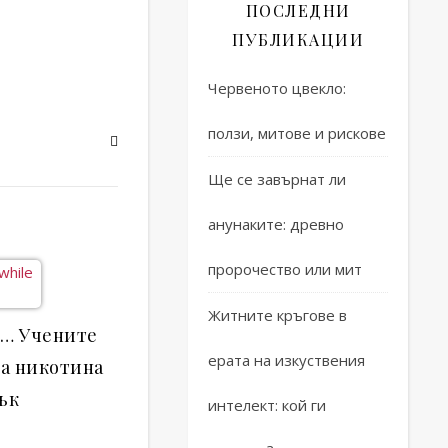
ПОСЛЕДНИ
ПУБЛИКАЦИИ
Червеното цвекло:
ползи, митове и рискове
Ще се завърнат ли
анунаките: древно
пророчество или мит
Житните кръгове в
ж… Учените
ерата на изкуствения
на никотина
ък
интелект: кой ги