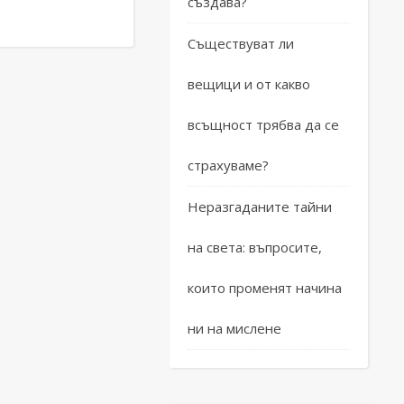
създава?
Съществуват ли
вещици и от какво
всъщност трябва да се
страхуваме?
Неразгаданите тайни
на света: въпросите,
които променят начина
ни на мислене