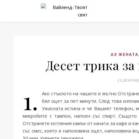
АЗ ЖЕНАТА
Десет трика за
13.декемв
1.
Ако стъклото на чашите е мътно Отстране
бял оцет за пет минути. След това изпла
Ужасната истина е че Вашият телефон, 
микробите с тампон, напоен със спирт. Същото
Отстранете котления камък от каната за кафе и к
със смес, която е наполовина оцет, наполовина во
30 мин. Кипнете тенджера…