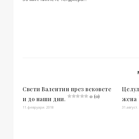
Свети Валентин през вековете
Целул
0 (0)
и до наши дни.
жена
11.февруари. 2018
31.август.