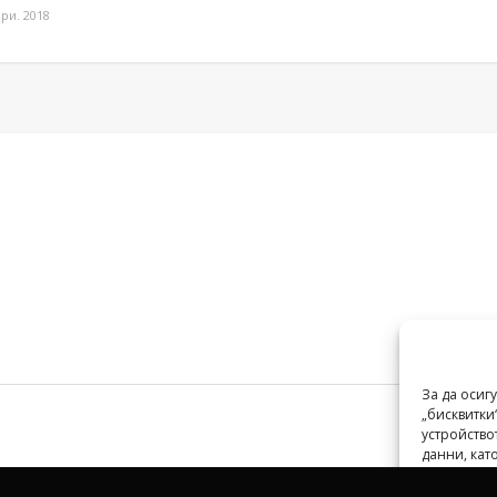
ри. 2018
За да осиг
„бисквитки
устройство
данни, ка
идентифика
да повлияе