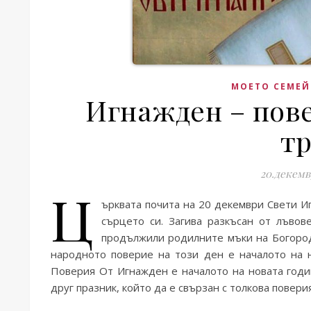
МОЕТО СЕМЕЙ
Игнажден – пове
тр
20.декемв
Ц
ърквата почита на 20 декември Свети Иг
сърцето си. Загива разкъсан от лъво
продължили родилните мъки на Богород
народното поверие на този ден е началото на н
Поверия От Игнажден е началото на новата годин
друг празник, който да е свързан с толкова повер