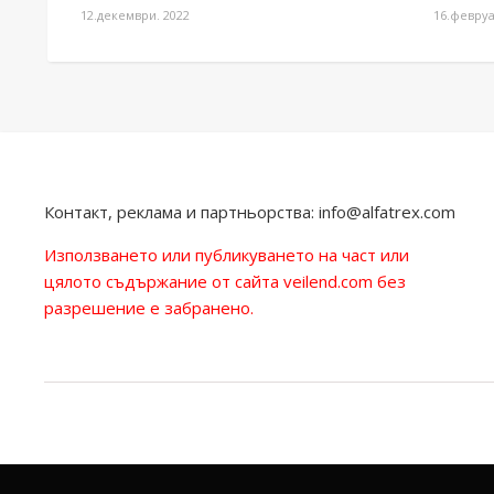
12.декември. 2022
16.февруа
Контакт, реклама и партньорства:
info@alfatrex.com
Използването или публикуването на част или
цялото съдържание от сайта veilend.com без
разрешение е забранено.