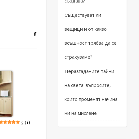
създава?
Съществуват ли
вещици и от какво
всъщност трябва да се
страхуваме?
Неразгаданите тайни
на света: въпросите,
които променят начина
ни на мислене
5 (1)