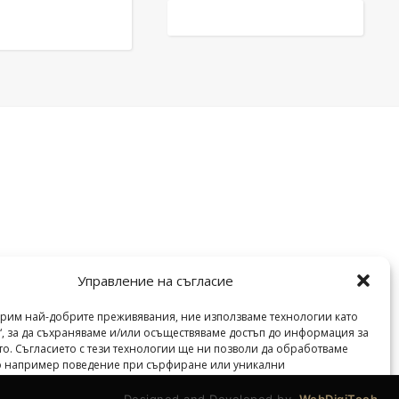
Управление на съгласие
урим най-добрите преживявания, ние използваме технологии като
“, за да съхраняваме и/или осъществяваме достъп до информация за
veilend.com © Всички права запазени. | 2026 ©
то. Съгласието с тези технологии ще ни позволи да обработваме
то например поведение при сърфиране или уникални
тори на този сайт. Несъгласието или оттеглянето на съгласие може
 неблагоприятно на определени функции.