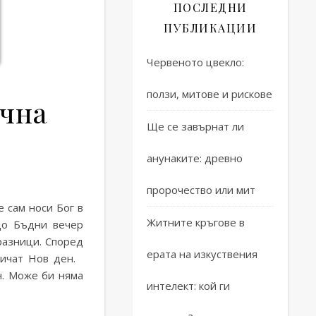
ПОСЛЕДНИ
ПУБЛИКАЦИИ
Червеното цвекло:
ползи, митове и рискове
ична
Ще се завърнат ли
анунаките: древно
радиция, празнична трапеза
4.3 (18)
пророчество или мит
е сам носи Бог в
Житните кръгове в
 до Бъдни вечер
разници. Според
ерата на изкуствения
аричат Нов ден.
н. Може би няма
интелект: кой ги