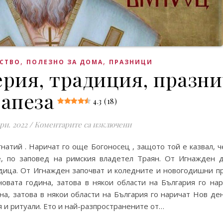
,
,
СТВО
ПОЛЕЗНО ЗА ДОМА
ПРАЗНИЦИ
рия, традиция, празн
апеза
4.3 (18)
за Игнажден – поверия, т
ри. 2022
/
Коментарите са изключени
натий . Наричат го още Богоносец , защото той е казвал, ч
ве, по заповед на римския владетел Траян. От Игнажден
ица. От Игнажден започват и коледните и новогодишни п
овата година, затова в някои области на България го н
а, затова в някои области на България го наричат Нов де
ия и ритуали. Ето и най-разпространените от…