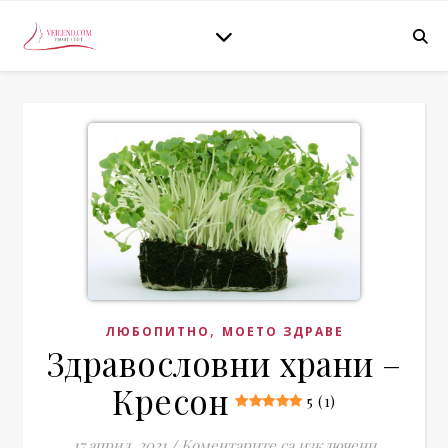
,
ЛЮБОПИТНО
МОЕТО ЗДРАВЕ
Здравословни храни –
Кресон
5 (1)
за Здраво
17.април. 2021
/
Коментарите са изключени