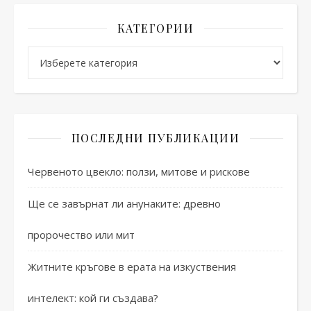
КАТЕГОРИИ
Категории
ПОСЛЕДНИ ПУБЛИКАЦИИ
Червеното цвекло: ползи, митове и рискове
Ще се завърнат ли анунаките: древно
пророчество или мит
Житните кръгове в ерата на изкуствения
интелект: кой ги създава?