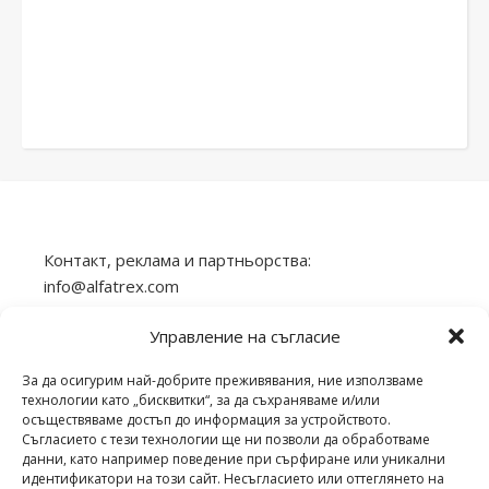
Контакт, реклама и партньорства:
info@alfatrex.com
Използването или публикуването на част или
Управление на съгласие
цялото съдържание от сайта veilend.com без
разрешение е забранено.
За да осигурим най-добрите преживявания, ние използваме
технологии като „бисквитки“, за да съхраняваме и/или
осъществяваме достъп до информация за устройството.
Съгласието с тези технологии ще ни позволи да обработваме
данни, като например поведение при сърфиране или уникални
идентификатори на този сайт. Несъгласието или оттеглянето на
veilend.com © Всички права запазени. | 2026 ©