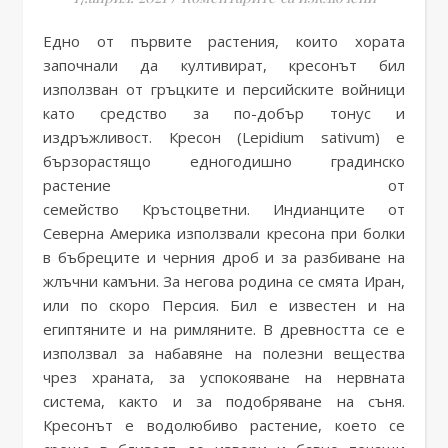
Едно от първите растения, които хората
започнали да култивират, кресонът бил
използван от гръцките и персийските войници
като средство за по-добър тонус и
издръжливост. Кресон (Lepidium sativum) е
бързорастящо едногодишно градинско
растение от
семейство Кръстоцветни. Индианците от
Северна Америка използвали кресона при болки
в бъбреците и черния дроб и за разбиване на
жлъчни камъни. За негова родина се смята Иран,
или по скоро Персия. Бил е известен и на
египтяните и на римляните. В древността се е
използвал за набавяне на полезни вещества
чрез храната, за успокояване на нервната
система, както и за подобряване на съня.
Кресонът е водолюбиво растение, което се