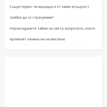
Съществуват ли вещици и от какво всъщност
трябва да се страхуваме?
Неразгаданите тайни на света: въпросите, които
променят начина ни на мислене