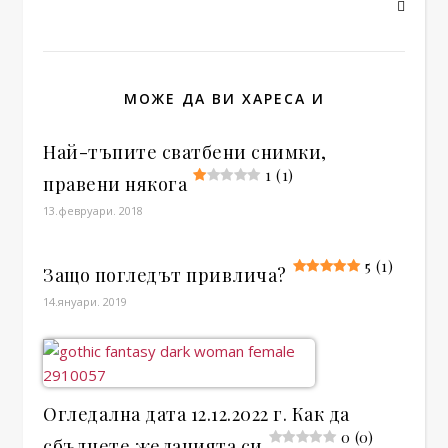
МОЖЕ ДА ВИ ХАРЕСА И
Най-тъпите сватбени снимки,
1 (1)
правени някога
13.февруари. 2018
5 (1)
Защо погледът привлича?
14.януари. 2019
Огледална дата 12.12.2022 г. Как да
0 (0)
сбъднете желанията си