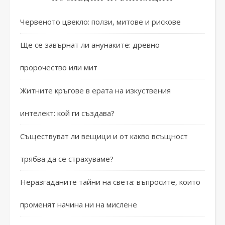
Червеното цвекло: ползи, митове и рискове
Ще се завърнат ли анунаките: древно
пророчество или мит
Житните кръгове в ерата на изкуствения
интелект: кой ги създава?
Съществуват ли вещици и от какво всъщност
трябва да се страхуваме?
Неразгаданите тайни на света: въпросите, които
променят начина ни на мислене