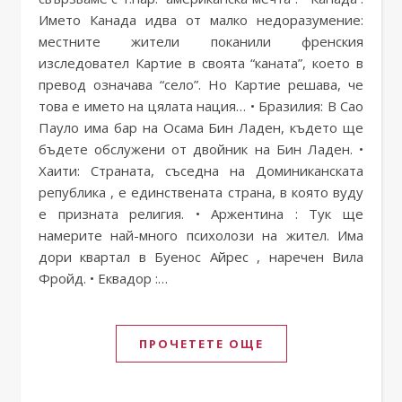
Името Канада идва от малко недоразумение:
местните жители поканили френския
изследовател Картие в своята “каната”, което в
превод означава “село”. Но Картие решава, че
това е името на цялата нация… • Бразилия: В Сао
Пауло има бар на Осама Бин Ладен, където ще
бъдете обслужени от двойник на Бин Ладен. •
Хаити: Страната, съседна на Доминиканската
република , е единствената страна, в която вуду
е призната религия. • Аржентина : Тук ще
намерите най-много психолози на жител. Има
дори квартал в Буенос Айрес , наречен Вила
Фройд. • Еквадор :…
ПРОЧЕТЕТЕ ОЩЕ