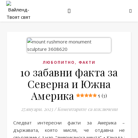
,
ЛЮБОПИТНО
ФАКТИ
10 забавни факта за
Северна и Южна
Америка
5 (3)
за 10 за
27.януари. 2023
/
Коментарите са изключени
Следват интересни факти за Америка –
държавата, която мисля, че отдавна не
свързваме с т.нар. “американска мечта”. • Канада :