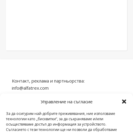
Контакт, реклама и партньорства:
info@alfatrex.com
Използването или публикуването на част или
Управление на съгласие
цялото съдържание от сайта veilend.com без
разрешение е забранено.
За да осигурим най-добрите преживявания, ние използваме
технологии като „бисквитки“, за да съхраняваме и/или
осъществяваме достъп до информация за устройството.
Съгласието с тези технологии ще ни позволи да обработваме