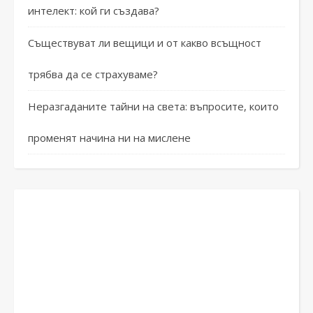
интелект: кой ги създава?
Съществуват ли вещици и от какво всъщност
трябва да се страхуваме?
Неразгаданите тайни на света: въпросите, които
променят начина ни на мислене