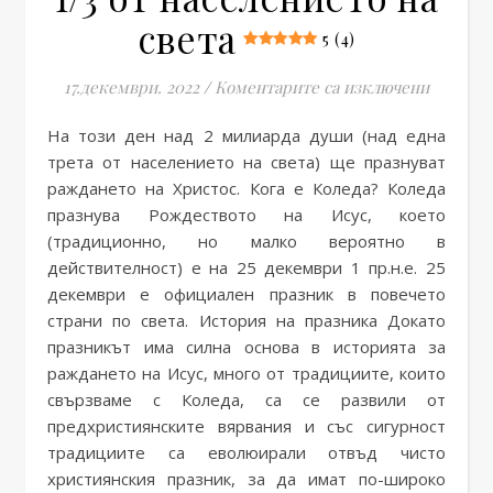
света
5 (4)
за Колед
17.декември. 2022
/
Коментарите са изключени
На този ден над 2 милиарда души (над една
трета от населението на света) ще празнуват
раждането на Христос. Кога е Коледа? Коледа
празнува Рождеството на Исус, което
(традиционно, но малко вероятно в
действителност) е на 25 декември 1 пр.н.е. 25
декември е официален празник в повечето
страни по света. История на празника Докато
празникът има силна основа в историята за
раждането на Исус, много от традициите, които
свързваме с Коледа, са се развили от
предхристиянските вярвания и със сигурност
традициите са еволюирали отвъд чисто
християнския празник, за да имат по-широко