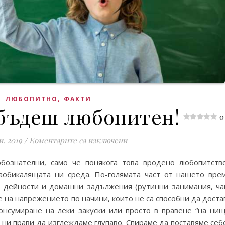
,
ЛЮБОПИТНО
ФАКТИ
 бъдеш любопитен!
0
за Не спирай да бъдеш люб
и. 2019
/
Коментарите са изключени
бознателни, само че понякога това вродено любопитство
аобикалящата ни среда. По-голямата част от нашето врем
 дейности и домашни задължения (рутинни занимания, ча
е на напрежението по начини, които не са способни да дост
онсумиране на леки закуски или просто в правене “на нищ
 ни прави да изглеждаме глупаво. Спираме да поставяме себ