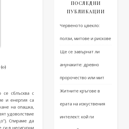
ПОСЛЕДНИ
ПУБЛИКАЦИИ
Червеното цвекло:
ползи, митове и рискове
Ще се завърнат ли
анунаките: древно
 (0)
пророчество или мит
опитен!
0 (0)
Житните кръгове в
 се сблъсква с
е и енергия са
ерата на изкуствения
кане на опашка,
авят удоволствие
интелект: кой ги
о”). Спираме да
е си в несигурни