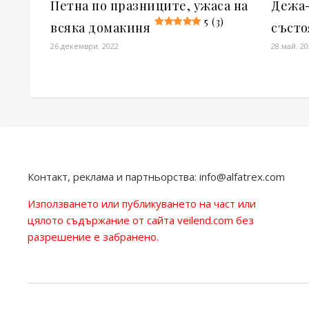
Петна по празниците, ужаса на
Дежа-
5 (3)
всяка домакиня
състо
26.декември. 2022
28.май. 2
Контакт, реклама и партньорства:
info@alfatrex.com
Използването или публикуването на част или
цялото съдържание от сайта veilend.com без
разрешение е забранено.