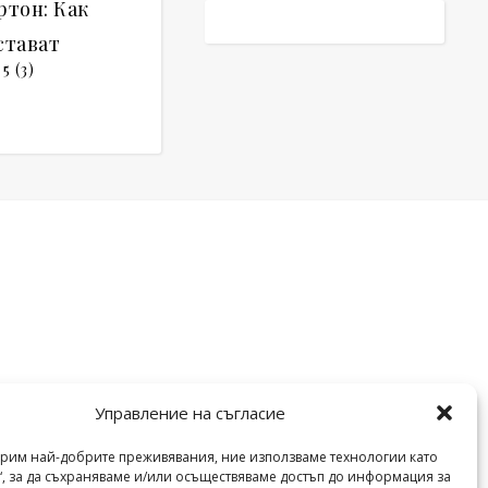
ртон: Как
стават
5 (3)
Управление на съгласие
урим най-добрите преживявания, ние използваме технологии като
“, за да съхраняваме и/или осъществяваме достъп до информация за