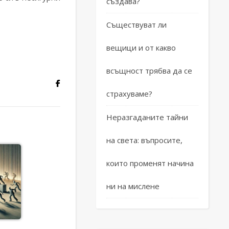
създава?
Съществуват ли
вещици и от какво
всъщност трябва да се
страхуваме?
Неразгаданите тайни
на света: въпросите,
които променят начина
ни на мислене