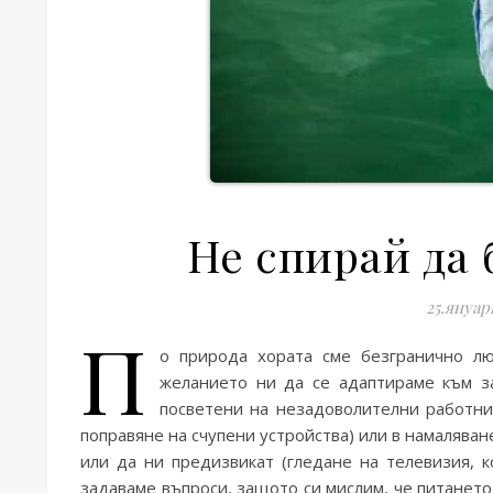
Не спирай да
25.януар
П
о природа хората сме безгранично лю
желанието ни да се адаптираме към з
посветени на незадоволителни работни
поправяне на счупени устройства) или в намаляван
или да ни предизвикат (гледане на телевизия, к
задаваме въпроси, защото си мислим, че питането