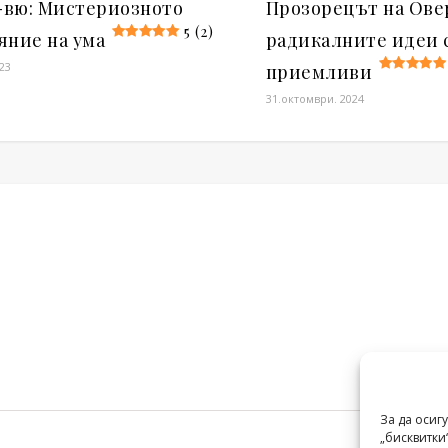
вю: Мистериозното
Прозорецът на Ове
5 (2)
яние на ума
радикалните идеи 
023
приемливи
31.октомври. 2024
За да осиг
„бисквитки