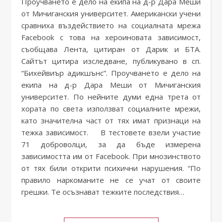
Проучването е дело на екипа на д-р Дара Меши
от Мичиганския университет. Американски учени
сравниха въздействието на социалната мрежа
Facebook с това на хероиновата зависимост,
съобщава Лента, цитиран от Дарик и БТА.
Сайтът цитира изследване, публикувано в сп.
“Бихейвиър адикшънс”. Проучването е дело на
екипа на д-р Дара Меши от Мичиганския
университет. По нейните думи една трета от
хората по света използват социалните мрежи,
като значителна част от тях имат признаци на
тежка зависимост. В тестовете взели участие
71 доброволци, за да бъде измерена
зависимостта им от Facebook. При мнозинството
от тях били открити психични нарушения. “По
правило наркоманите не се учат от своите
грешки. Те осъзнават тежките последствия…