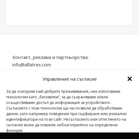
Контакт, реклама и партньорства:
info@alfatrex.com
Използването или публикуването на част или
Управление на съгласие
цялото съдържание от сайта veilend.com без
разрешение е забранено.
За да осигурим най-добрите преживявания, ние използваме
технологии като „бисквитки“, за да съхраняваме и/или
осъществяваме достъп до информация за устройството.
Съгласието с тези технологии ще ни позволи да обработваме
данни, като например поведение при сърфиране или уникални
идентификатори на този сайт. Несъгласието или оттеглянето на
veilend.com © Всички права запазени. | 2026 ©
съгласие може да повлияе неблагоприятно на определени
функции.