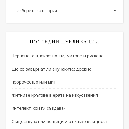
Категории
ПОСЛЕДНИ ПУБЛИКАЦИИ
Червеното цвекло: ползи, митове и рискове
Ще се завърнат ли анунаките: древно
пророчество или мит
Житните кръгове в ерата на изкуствения
интелект: кой ги създава?
Съществуват ли вещици и от какво всъщност