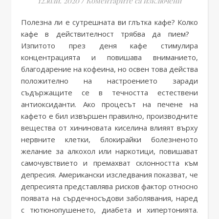
12.юли. 2020
/
Коментарите са изключени
Полезна ли е сутрешната ви глътка кафе? Колко
кафе в действителност трябва да пием?
Изпитото през деня кафе стимулира
концентрацията и повишава вниманието,
благодарение на кофеина, но освен това действа
положително на настроението заради
съдържащите се в течността естествени
антиоксиданти. Ако процесът на печене на
кафето е бил извършен правилно, производните
вещества от хининовата киселина влияят върху
нервните клетки, блокирайки болезненото
желание за алкохол или наркотици, повишават
самочувствието и премахват склонността към
депресия. Американски изследвания показват, че
депресията представлява рисков фактор относно
появата на сърдечносъдови заболявания, наред
с тютюнопушенето, диабета и хипертонията.