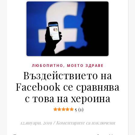
,
ЛЮБОПИТНО
МОЕТО ЗДРАВЕ
Въздействието на
Facebook се сравнява
с това на хероина
5 (1)
за Въздей
12.януари. 2019
/
Коментарите са изключени