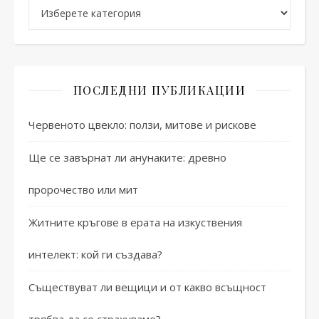
Категории
ПОСЛЕДНИ ПУБЛИКАЦИИ
Червеното цвекло: ползи, митове и рискове
Ще се завърнат ли анунаките: древно
пророчество или мит
Житните кръгове в ерата на изкуствения
интелект: кой ги създава?
Съществуват ли вещици и от какво всъщност