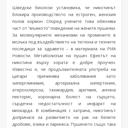
Шведски биолози установиха, че никотинът
блокира производството на естроген, женския
полов хормон. Според учените това обяснява
част от “мъжкото” поведение на жените пушачки.
За молекулярните механизми на промените в
мозъка под въздействието на тютюна и техните
последици за здравето – в материала на РИА
Новости. Метаболизъм на пушач Ефектът на
никотина върху хората е добре проучен.
Известно е, че продължителната употреба на
цигари причинява заболявания като
хипергликемия, артериална хипертония,
атеросклероза, тахикардия, аритмия, ангина
пекторис, коронарна болест на сърцето,
сърдечна недостатъчност и инфаркт на
миокарда. В комбинация с катрана, никотинът
допринася за развитието на рак на белите
дробове, езика и ларинкса. Пушенето също така