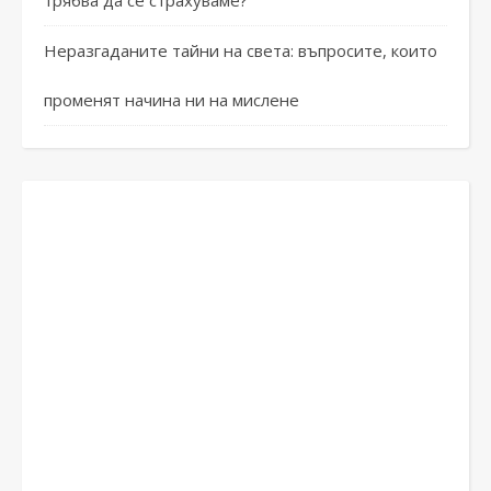
трябва да се страхуваме?
Неразгаданите тайни на света: въпросите, които
променят начина ни на мислене