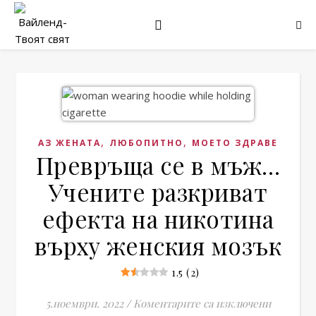
,
,
АЗ ЖЕНАТА
ЛЮБОПИТНО
МОЕТО ЗДРАВЕ
Превръща се в мъж…
Учените разкриват
ефекта на никотина
върху женския мозък
1.5 (2)
за Превр
5.ноември. 2022
/
Коментарите са изключени