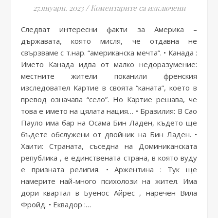
за 10 за
27.януари. 2023
/
Коментарите са изключени
Следват интересни факти за Америка –
държавата, която мисля, че отдавна не
свързваме с т.нар. “американска мечта”. • Канада :
Името Канада идва от малко недоразумение:
местните жители поканили френския
изследовател Картие в своята “каната”, което в
превод означава “село”. Но Картие решава, че
това е името на цялата нация… • Бразилия: В Сао
Пауло има бар на Осама Бин Ладен, където ще
бъдете обслужени от двойник на Бин Ладен. •
Хаити: Страната, съседна на Доминиканската
република , е единствената страна, в която вуду
е призната религия. • Аржентина : Тук ще
намерите най-много психолози на жител. Има
дори квартал в Буенос Айрес , наречен Вила
Фройд. • Еквадор :…