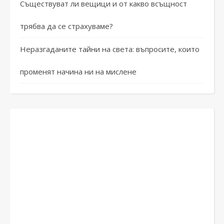
Съществуват ли вещици и от какво всъщност
трябва да се страхуваме?
Неразгаданите тайни на света: въпросите, които
променят начина ни на мислене