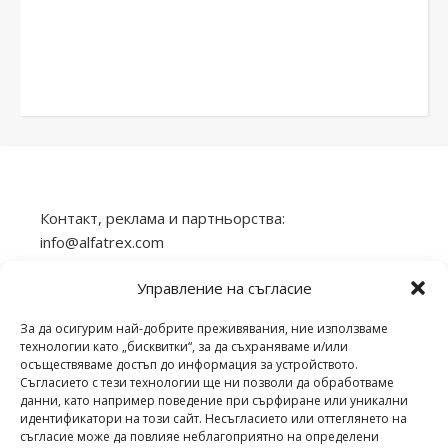
Контакт, реклама и партньорства:
info@alfatrex.com
Използването или публикуването на част или
Управление на съгласие
цялото съдържание от сайта veilend.com без
разрешение е забранено.
За да осигурим най-добрите преживявания, ние използваме
технологии като „бисквитки“, за да съхраняваме и/или
осъществяваме достъп до информация за устройството.
Съгласието с тези технологии ще ни позволи да обработваме
данни, като например поведение при сърфиране или уникални
идентификатори на този сайт. Несъгласието или оттеглянето на
veilend.com © Всички права запазени. | 2026 ©
съгласие може да повлияе неблагоприятно на определени