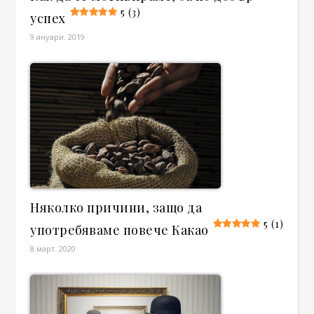
5 (3)
успех
9.януари. 2019
Няколко причини, защо да
5 (1)
употребяваме повече Какао
8.март. 2020