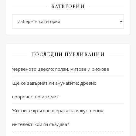
КАТЕГОРИИ
Категории
ПОСЛЕДНИ ПУБЛИКАЦИИ
Червеното цвекло: ползи, митове и рискове
Ще се завърнат ли анунаките: древно
пророчество или мит
Житните кръгове в ерата на изкуствения
интелект: кой ги създава?