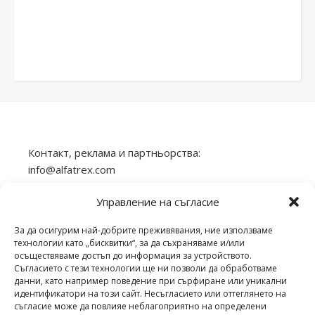
Контакт, реклама и партньорства:
info@alfatrex.com
Използването или публикуването на част или
Управление на съгласие
цялото съдържание от сайта veilend.com без
разрешение е забранено.
За да осигурим най-добрите преживявания, ние използваме
технологии като „бисквитки“, за да съхраняваме и/или
осъществяваме достъп до информация за устройството.
Съгласието с тези технологии ще ни позволи да обработваме
данни, като например поведение при сърфиране или уникални
идентификатори на този сайт. Несъгласието или оттеглянето на
veilend.com © Всички права запазени. | 2026 ©
съгласие може да повлияе неблагоприятно на определени