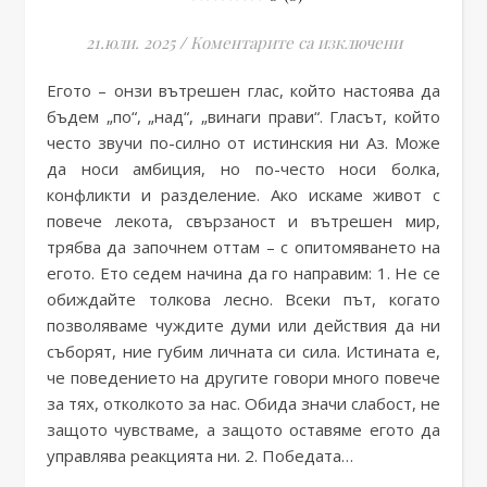
за 7 стъпк
21.юли. 2025
/
Коментарите са изключени
Егото – онзи вътрешен глас, който настоява да
бъдем „по“, „над“, „винаги прави“. Гласът, който
често звучи по-силно от истинския ни Аз. Може
да носи амбиция, но по-често носи болка,
конфликти и разделение. Ако искаме живот с
повече лекота, свързаност и вътрешен мир,
трябва да започнем оттам – с опитомяването на
егото. Ето седем начина да го направим: 1. Не се
обиждайте толкова лесно. Всеки път, когато
позволяваме чуждите думи или действия да ни
съборят, ние губим личната си сила. Истината е,
че поведението на другите говори много повече
за тях, отколкото за нас. Обида значи слабост, не
защото чувстваме, а защото оставяме егото да
управлява реакцията ни. 2. Победата…