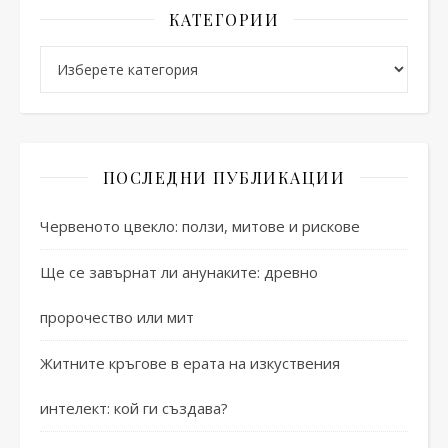
КАТЕГОРИИ
Категории
ПОСЛЕДНИ ПУБЛИКАЦИИ
Червеното цвекло: ползи, митове и рискове
Ще се завърнат ли анунаките: древно
пророчество или мит
Житните кръгове в ерата на изкуствения
интелект: кой ги създава?