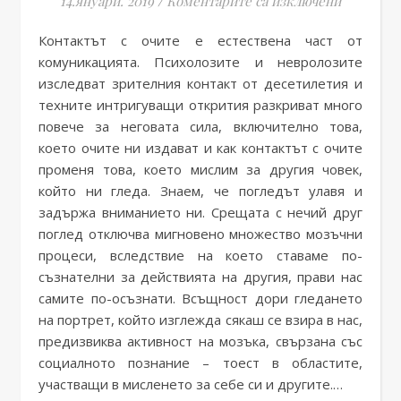
14.януари. 2019
/
Коментарите са изключени
Контактът с очите е естествена част от
комуникацията. Психолозите и невролозите
изследват зрителния контакт от десетилетия и
техните интригуващи открития разкриват много
повече за неговата сила, включително това,
което очите ни издават и как контактът с очите
променя това, което мислим за другия човек,
който ни гледа. Знаем, че погледът улавя и
задържа вниманието ни. Срещата с нечий друг
поглед отключва мигновено множество мозъчни
процеси, вследствие на което ставаме по-
съзнателни за действията на другия, прави нас
самите по-осъзнати. Всъщност дори гледането
на портрет, който изглежда сякаш се взира в нас,
предизвиква активност на мозъка, свързана със
социалното познание – тоест в областите,
участващи в мисленето за себе си и другите.…