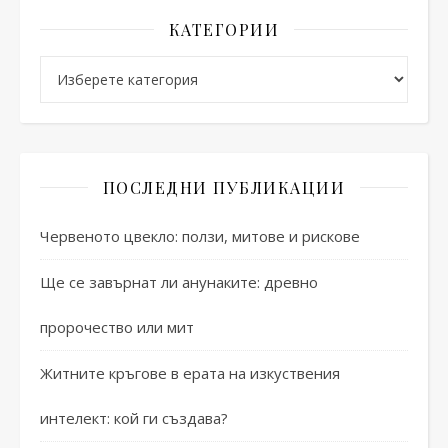
КАТЕГОРИИ
Категории
ПОСЛЕДНИ ПУБЛИКАЦИИ
Червеното цвекло: ползи, митове и рискове
Ще се завърнат ли анунаките: древно
пророчество или мит
Житните кръгове в ерата на изкуствения
интелект: кой ги създава?