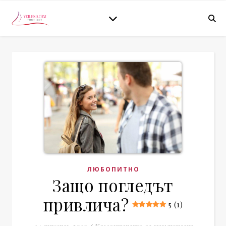
ЛЮБОПИТНО
Защо погледът
привлича?
5 (1)
за Защо 