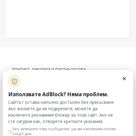
Контакт, реклама и партньорства:
×
info@alfatrex.com
Използването или публикуването на част или
Управление на съгласие
Използвате AdBlock? Няма проблем.
цялото съдържание от сайта veilend.com без
Сайтът остава напълно достъпен без прекъсване.
разрешение е забранено.
За да осигурим най-добрите преживявания, ние използваме
технологии като „бисквитки“, за да съхраняваме и/или
Ако желаете да ни подкрепите, можете да
осъществяваме достъп до информация за устройството.
изключите рекламния блокер за този сайт. Ако не
Съгласието с тези технологии ще ни позволи да обработваме
сте сигурни как, отворете кратките указания.
данни, като например поведение при сърфиране или уникални
Ако затворите това съобщение, ще ви напомним отново
идентификатори на този сайт. Несъгласието или оттеглянето на
◷
veilend.com © Всички права запазени. | 2026 ©
след 5 дни.
съгласие може да повлияе неблагоприятно на определени