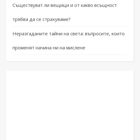
Съществуват ли вещици и от какво всъщност
трябва да се страхуваме?
Неразгаданите тайни на света: въпросите, които
променят начина ни на мислене