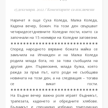
за Бъдн
17.декември. 2022
/
Коментарите са изключени
Наричат я още Суха Коледа, Малка Коледа,
Кадена вечер, Божич. На този ден свършват
четиридесетдневните Коледни пости, които са
започнали на 15 ноември на Коледни заговезни.
∗∗∗∗∗∗∗∗∗∗∗∗∗∗∗∗∗∗∗∗∗∗∗∗∗∗∗∗∗∗∗
Според народното вярване божата майка се
замъчила на Игнажден и на Малка Коледа
родила млада бога, но за това съобщила на
другия ден. Първескиня, млада булка, която
ражда за пръв път, като роди не съобщава
новината на този ден, а на следващия – тогава
се викат гости.
∗∗∗∗∗∗∗∗∗∗∗∗∗∗∗∗∗∗∗∗∗∗∗∗∗∗∗∗∗∗∗
На Бъдни вечер важна роля играят бъдникът,
трапезата, каденето и обредните хлябове.
Бъдникът е специално избрано тригодишно