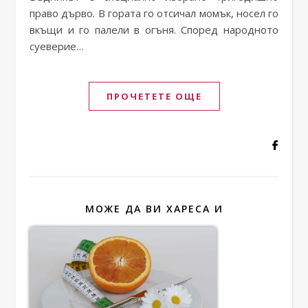
право дърво. В гората го отсичал момък, носел го
вкъщи и го палели в огъня. Според народното
суеверие…
ПРОЧЕТЕТЕ ОЩЕ
МОЖЕ ДА ВИ ХАРЕСА И