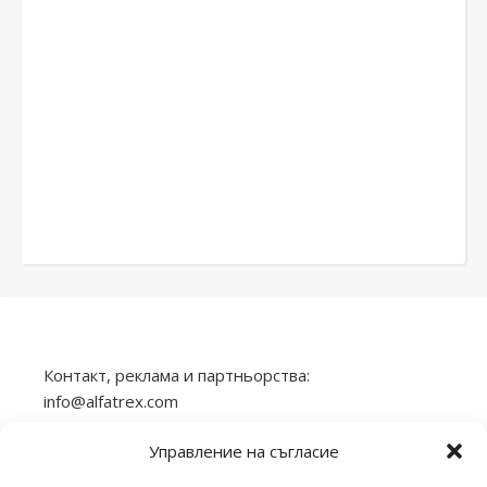
Контакт, реклама и партньорства:
info@alfatrex.com
Използването или публикуването на част или
Управление на съгласие
цялото съдържание от сайта veilend.com без