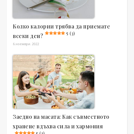
Колко калории трябва да приемате
5 (3)
всеки ден?
6.ноември. 2022
Заедно на масата: Как съвместното
хранене вдъхва сила и хармония
5 (1)