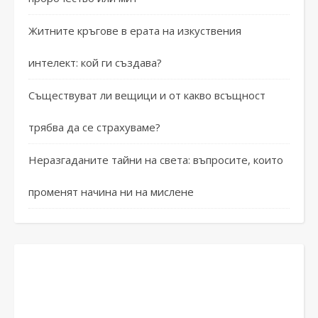
Житните кръгове в ерата на изкуствения
интелект: кой ги създава?
Съществуват ли вещици и от какво всъщност
трябва да се страхуваме?
Неразгаданите тайни на света: въпросите, които
променят начина ни на мислене