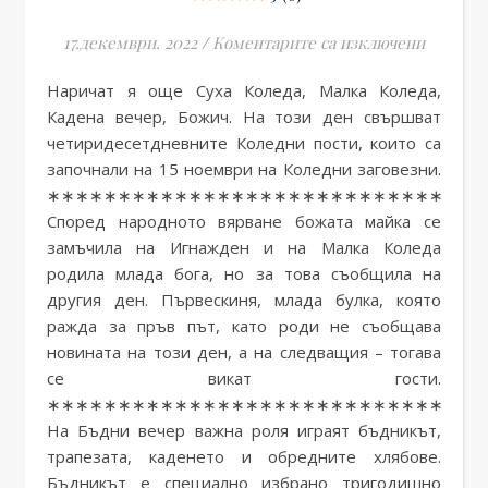
за Бъдн
17.декември. 2022
/
Коментарите са изключени
Наричат я още Суха Коледа, Малка Коледа,
Кадена вечер, Божич. На този ден свършват
четиридесетдневните Коледни пости, които са
започнали на 15 ноември на Коледни заговезни.
∗∗∗∗∗∗∗∗∗∗∗∗∗∗∗∗∗∗∗∗∗∗∗∗∗∗∗∗∗∗∗
Според народното вярване божата майка се
замъчила на Игнажден и на Малка Коледа
родила млада бога, но за това съобщила на
другия ден. Първескиня, млада булка, която
ражда за пръв път, като роди не съобщава
новината на този ден, а на следващия – тогава
се викат гости.
∗∗∗∗∗∗∗∗∗∗∗∗∗∗∗∗∗∗∗∗∗∗∗∗∗∗∗∗∗∗∗
На Бъдни вечер важна роля играят бъдникът,
трапезата, каденето и обредните хлябове.
Бъдникът е специално избрано тригодишно