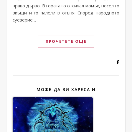
право дърво. В гората го отсичал момък, носел го
вкъщи и го палели в огъня. Според народното
суеверие…
ПРОЧЕТЕТЕ ОЩЕ
МОЖЕ ДА ВИ ХАРЕСА И