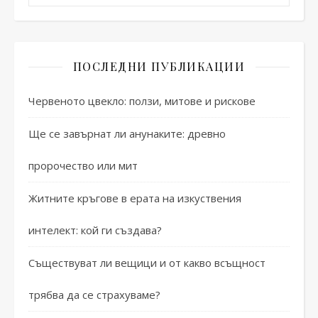
ПОСЛЕДНИ ПУБЛИКАЦИИ
Червеното цвекло: ползи, митове и рискове
Ще се завърнат ли анунаките: древно
пророчество или мит
Житните кръгове в ерата на изкуствения
интелект: кой ги създава?
Съществуват ли вещици и от какво всъщност
трябва да се страхуваме?