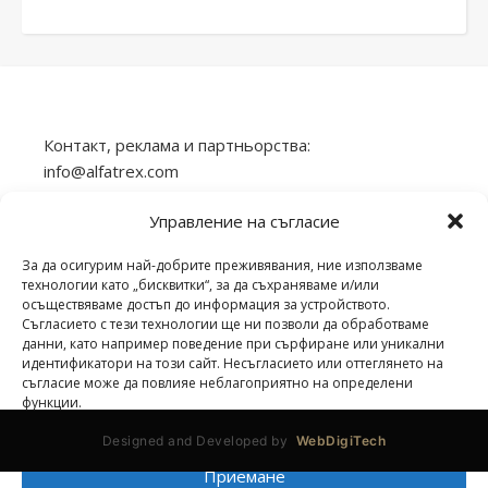
Контакт, реклама и партньорства:
info@alfatrex.com
Използването или публикуването на част или
Управление на съгласие
цялото съдържание от сайта veilend.com без
разрешение е забранено.
За да осигурим най-добрите преживявания, ние използваме
технологии като „бисквитки“, за да съхраняваме и/или
осъществяваме достъп до информация за устройството.
Съгласието с тези технологии ще ни позволи да обработваме
данни, като например поведение при сърфиране или уникални
идентификатори на този сайт. Несъгласието или оттеглянето на
veilend.com © Всички права запазени. | 2026 ©
съгласие може да повлияе неблагоприятно на определени
функции.
Designed and Developed by
WebDigiTech
Приемане