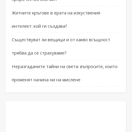
Житните кръгове в ерата на изкуствения
интелект: кой ги създава?
Съществуват ли вещици и от какво всъщност
трябва да се страхуваме?
Неразгаданите тайни на света: въпросите, които
променят начина ни на мислене