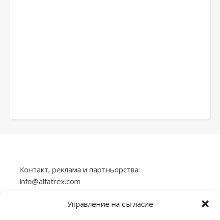
Контакт, реклама и партньорства:
info@alfatrex.com
Използването или публикуването на част или
Управление на съгласие
цялото съдържание от сайта veilend.com без