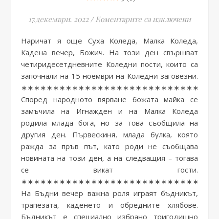
за Бъдн
17.декември. 2022
/
Коментарите са изключени
Наричат я още Суха Коледа, Малка Коледа,
Кадена вечер, Божич. На този ден свършват
четиридесетдневните Коледни пости, които са
започнали на 15 ноември на Коледни заговезни.
∗∗∗∗∗∗∗∗∗∗∗∗∗∗∗∗∗∗∗∗∗∗∗∗∗∗∗∗∗∗∗
Според народното вярване божата майка се
замъчила на Игнажден и на Малка Коледа
родила млада бога, но за това съобщила на
другия ден. Първескиня, млада булка, която
ражда за пръв път, като роди не съобщава
новината на този ден, а на следващия – тогава
се викат гости.
∗∗∗∗∗∗∗∗∗∗∗∗∗∗∗∗∗∗∗∗∗∗∗∗∗∗∗∗∗∗∗
На Бъдни вечер важна роля играят бъдникът,
трапезата, каденето и обредните хлябове.
Бъдникът е специално избрано тригодишно