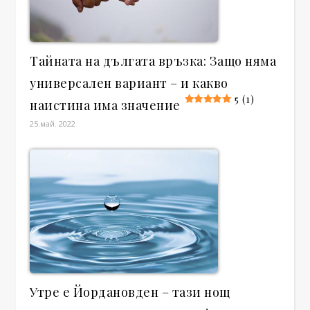
Тайната на дългата връзка: Защо няма
универсален вариант – и какво
5 (1)
наистина има значение
25.май. 2022
Утре е Йордановден – тази нощ