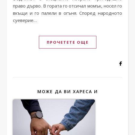
право дърво. В гората го отсичал момък, носел го
вкъщи и го палели в огъня. Според народното
суеверие…
ПРОЧЕТЕТЕ ОЩЕ
МОЖЕ ДА ВИ ХАРЕСА И