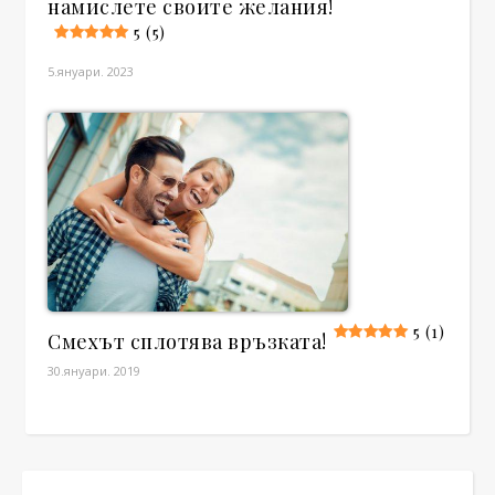
намислете своите желания!
5 (5)
5.януари. 2023
5 (1)
Смехът сплотява връзката!
30.януари. 2019