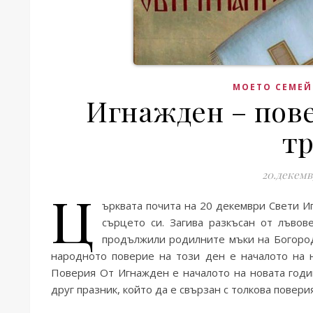
МОЕТО СЕМЕЙ
Игнажден – пове
тр
20.декемв
Ц
ърквата почита на 20 декември Свети Иг
сърцето си. Загива разкъсан от лъво
продължили родилните мъки на Богород
народното поверие на този ден е началото на н
Поверия От Игнажден е началото на новата годин
друг празник, който да е свързан с толкова повер