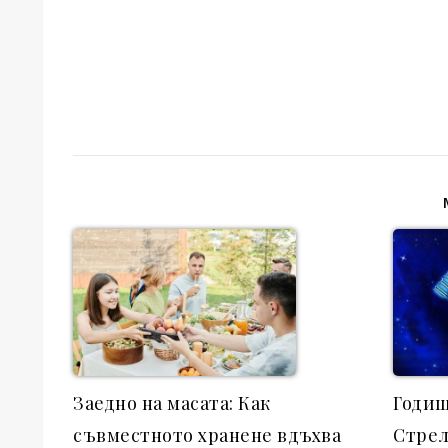
Заедно на масата: Как
Годиш
съвместното хранене вдъхва
Стре