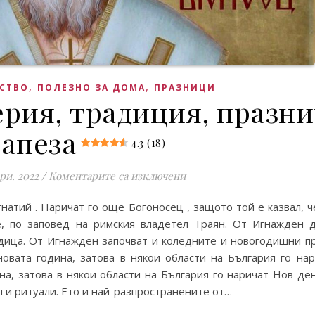
,
,
СТВО
ПОЛЕЗНО ЗА ДОМА
ПРАЗНИЦИ
рия, традиция, празн
апеза
4.3 (18)
за Игнажден – поверия, т
ри. 2022
/
Коментарите са изключени
натий . Наричат го още Богоносец , защото той е казвал, ч
ве, по заповед на римския владетел Траян. От Игнажден
ица. От Игнажден започват и коледните и новогодишни п
овата година, затова в някои области на България го н
а, затова в някои области на България го наричат Нов де
ия и ритуали. Ето и най-разпространените от…