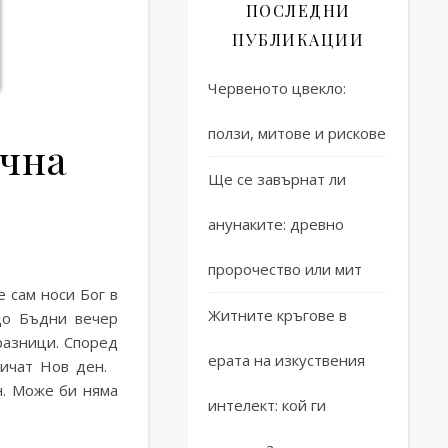
ПОСЛЕДНИ
ПУБЛИКАЦИИ
Червеното цвекло:
ползи, митове и рискове
ична
Ще се завърнат ли
анунаките: древно
радиция, празнична трапеза
4.3 (18)
пророчество или мит
е сам носи Бог в
Житните кръгове в
 до Бъдни вечер
разници. Според
ерата на изкуствения
аричат Нов ден.
н. Може би няма
интелект: кой ги