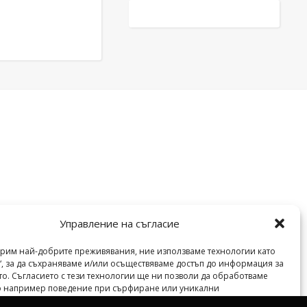
Управление на съгласие
урим най-добрите преживявания, ние използваме технологии като
“, за да съхраняваме и/или осъществяваме достъп до информация за
veilend.com © Всички права запазени. | 2026 ©
то. Съгласието с тези технологии ще ни позволи да обработваме
то например поведение при сърфиране или уникални
тори на този сайт. Несъгласието или оттеглянето на съгласие може