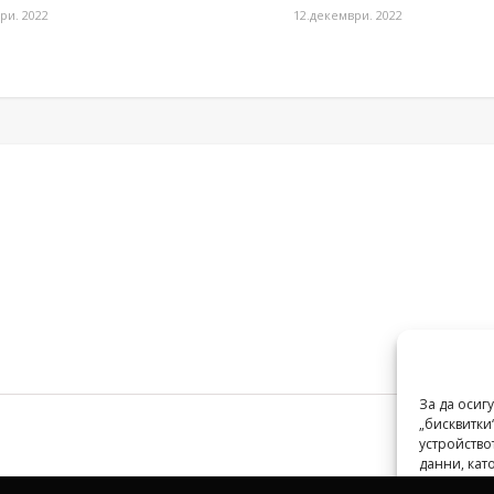
ри. 2022
12.декември. 2022
За да осиг
„бисквитки
устройство
данни, ка
идентифика