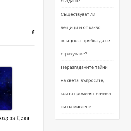
създава?
Съществуват ли
вещици и от какво
всъщност трябва да се
страхуваме?
Неразгаданите тайни
на света: въпросите,
които променят начина
ни на мислене
023 за Дева