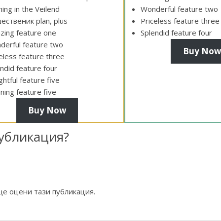
ing in the Veilend
Wonderful feature two
ственик plan, plus
Priceless feature three
zing feature one
Splendid feature four
derful feature two
Buy Now
eless feature three
ndid feature four
ghtful feature five
ning feature five
Buy Now
публикация?
ще оцени тази публикация.