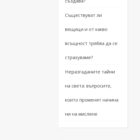
създава?
Съществуват ли
вещици и от какво
всъщност трябва да се
страхуваме?
Неразгаданите тайни
на света: въпросите,
които променят начина
ни на мислене