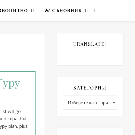
ЮБОПИТНО
AI СЪНОВНИК
TRANSLATE:
Гуру
КАТЕГОРИИ
Категории
ist will go
and impactful.
уру plan, plus