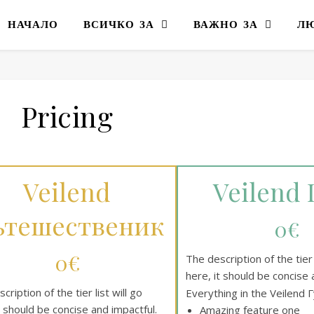
НАЧАЛО
ВСИЧКО ЗА
ВАЖНО ЗА
Л
Pricing
Veilend
Veilend 
тешественик
0€
0€
The description of the tier l
here, it should be concise 
cription of the tier list will go
Everything in the Veilend Г
t should be concise and impactful.
Amazing feature one