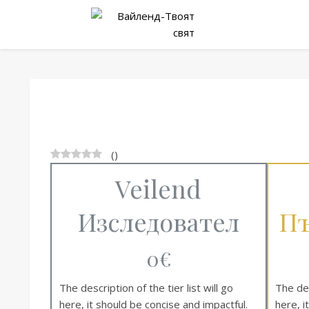
(
)
Veilend
Изследовател
Пъ
0€
The description of the tier list will go
The des
here, it should be concise and impactful.
here, i