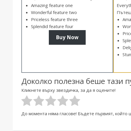
Amazing feature one
Everyth
Wonderful feature two
Пътеше
Priceless feature three
Ama
Splendid feature four
Won
Pric
Buy Now
Sple
Deli
Stun
Доколко полезна беше тази 
Кликнете върху звездичка, за да я оцените!
До момента няма гласове! Бъдете първият, който 