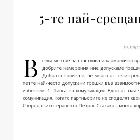
5-те най-срещан
10.март
В
секи мечтае за щастлива и хармонична вр
добрите намерения ние допускаме грешки
Добрата новина е, че много от тези греш
петте най-често допускани грешки във взаимоотн
избегнем. 1. Липса на комуникация Една от най
комуникация. Когато партньорите не споделят свои
Според психотерапевта Петрос Статакос, много хо