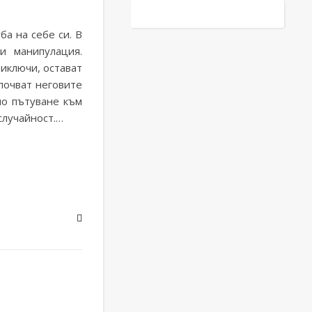
си: Изцеление след връзка с нарцисист
5 (2)
а на себе си. В
и манипулация.
риключи, остават
апочват неговите
но пътуване към
случайност.…