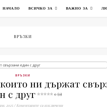
НАЧАЛО
ВСИЧКО ЗА
ВАЖНО ЗА
Л
ВРЪЗКИ
ВРЪЗКИ
 които ни държат свър
н с друг
0 (0)
за Тънките връзки, които
ри. 2025
/
Коментарите са изключени