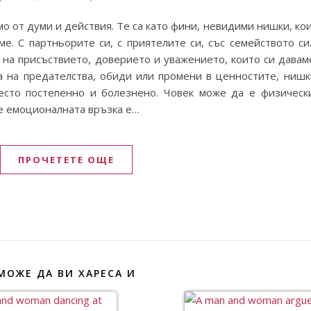
мо от думи и действия. Те са като фини, невидими нишки, к
е. С партньорите си, с приятелите си, със семейството си
 на присъствието, доверието и уважението, които си даваме
а на предателства, обиди или промени в ценностите, нишк
често постепенно и болезнено. Човек може да е физическ
 че емоционалната връзка е…
ПРОЧЕТЕТЕ ОЩЕ
МОЖЕ ДА ВИ ХАРЕСА И