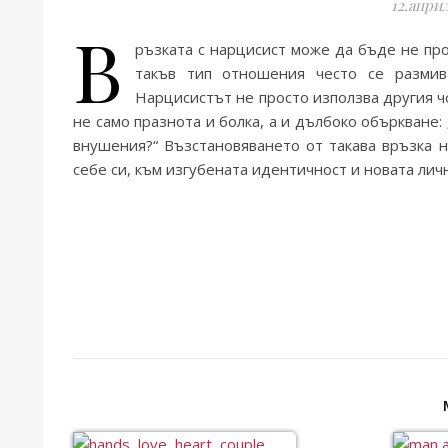
12.април
В
ръзката с нарцисист може да бъде не про
такъв тип отношения често се размив
Нарцисистът не просто използва другия ч
не само празнота и болка, а и дълбоко объркване: 
внушения?“ Възстановяването от такава връзка 
себе си, към изгубената идентичност и новата лич