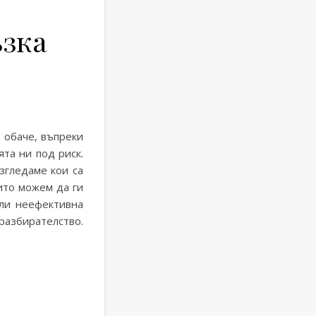
ъзка
 във една връзка
5 (1)
 обаче, въпреки
та ни под риск.
згледаме кои са
ито можем да ги
или неефективна
еразбирателство.