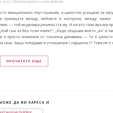
за Пътят обратно към себе 
. 2025
/
Коментарите са изключени
сто емоционално опустошение, а цялостно усещане за загуб
а границата между любовта и контрола, между грижа 
овек — той моделира реалността му. И когато тази връзка п
„Кой съм аз без този човек?“, „Къде свършва моето „аз“ и з
не е просто излизане от токсична динамика — то е цялост
на сила. Защо попадаме в отношения с нарцисист? Това не е 
ПРОЧЕТЕТЕ ОЩЕ
МОЖЕ ДА ВИ ХАРЕСА И