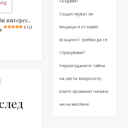
създава?
Съществуват ли
би интерес,
вещици и от какво
5 (1)
а
всъщност трябва да се
страхуваме?
Неразгаданите тайни
на света: въпросите,
които променят начина
след
ни на мислене