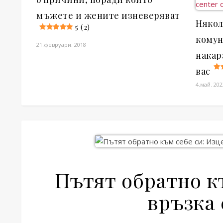
мъжете и жените изневеряват
Някол
5 (2)
комун
21.февруари. 2018
накар
вас
4.май. 202
Пътят обратно к
връзка 