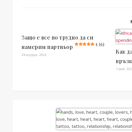
Защо е все по трудно да си
5 (6)
намерим партньор
Как д
24.януари. 2024
връзк
7.май. 202