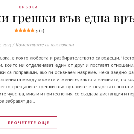
ВРЪЗКИ
и грешки във една вр
5 (1)
за 5-те най-срещани грешки
. 2025
/
Коментарите са изключени
ъзка, в която любовта и разбирателството са водещи. Често
, които ни отдалечават един от друг и поставят отношения
ки са поправими, ако ги осъзнаем навреме. Нека заедно ра
ошенията между мъжете и жените, както и начините, по ко
-често срещаните грешки във връзките е недостатъчната 
те чувства, мисли и притеснения, се създава дистанция и н
ра забравят да…
ПРОЧЕТЕТЕ ОЩЕ