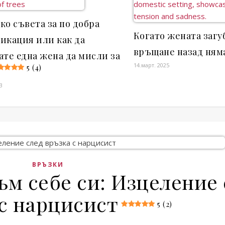
ко съвета за по добра
Когато жената загу
икация или как да
връщане назад ням
ате една жена да мисли за
14.март. 2025
5 (4)
3
ВРЪЗКИ
ъм себе си: Изцеление 
с нарцисист
5 (2)