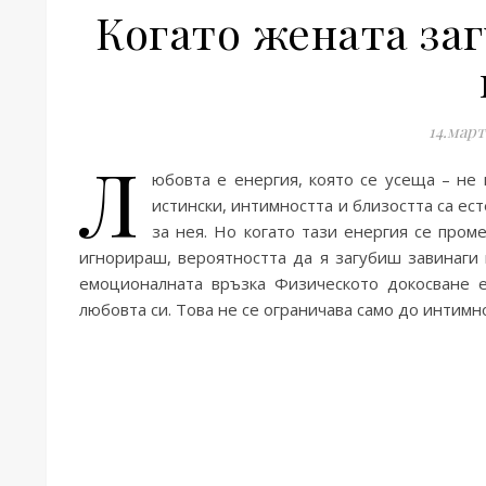
Когато жената за
14.март
Л
юбовта е енергия, която се усеща – не 
истински, интимността и близостта са ест
за нея. Но когато тази енергия се проме
игнорираш, вероятността да я загубиш завинаги 
емоционалната връзка Физическото докосване е
любовта си. Това не се ограничава само до интимн