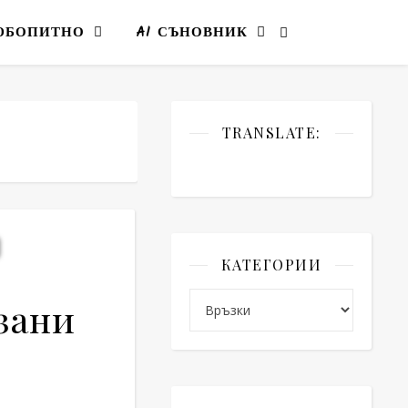
ЮБОПИТНО
AI СЪНОВНИК
TRANSLATE:
КАТЕГОРИИ
Категории
зани
 ни държат свързани един с друг
0 (0)