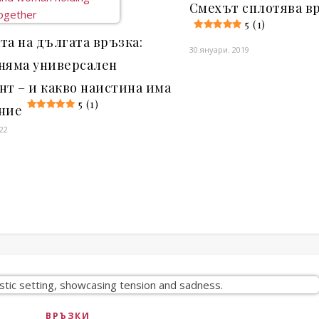
Смехът сплотява вр
5 (1)
та на дългата връзка:
30.януари. 2019
няма универсален
нт – и какво наистина има
5 (1)
ние
022
ВРЪЗКИ