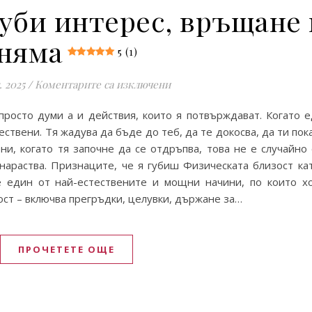
губи интерес, връщане 
няма
5 (1)
за Когато жената загуби ин
. 2025
/
Коментарите са изключени
просто думи а и действия, които я потвърждават. Когато 
ествени. Тя жадува да бъде до теб, да те докосва, да ти пок
ни, когато тя започне да се отдръпва, това не е случайно 
нараства. Признаците, че я губиш Физическата близост ка
 един от най-естествените и мощни начини, по които хо
ост – включва прегръдки, целувки, държане за…
ПРОЧЕТЕТЕ ОЩЕ