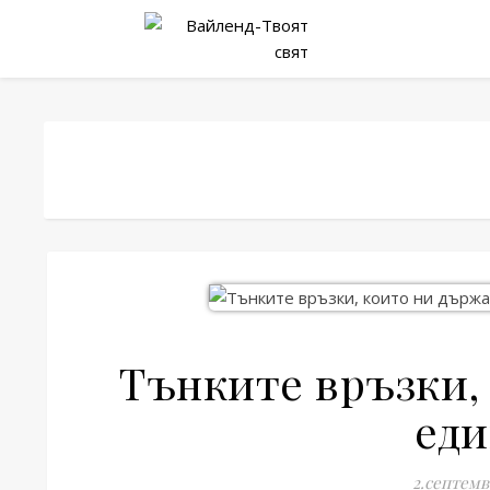
Тънките връзки,
еди
2.септемв