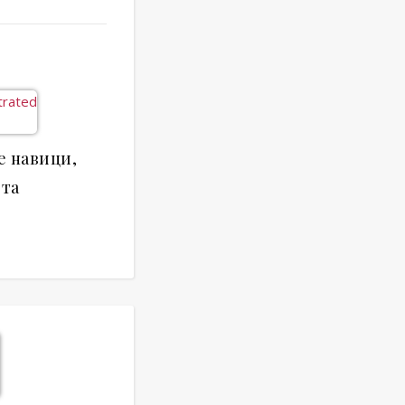
е навици,
вта