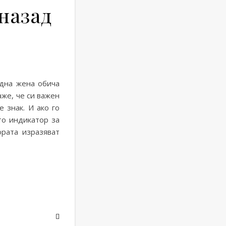
назад
терес, връщане назад няма
5 (1)
една жена обича
аже, че си важен
е знак. И ако го
то индикатор за
рата изразяват