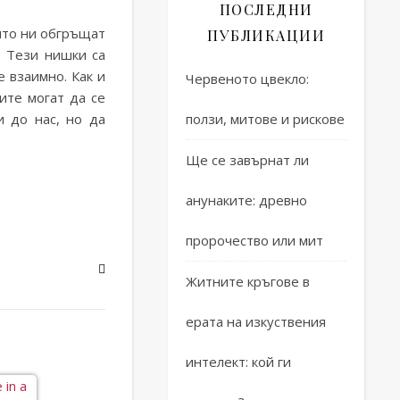
ПОСЛЕДНИ
оито ни обгръщат
ПУБЛИКАЦИИ
. Тези нишки са
 взаимно. Как и
Червеното цвекло:
ите могат да се
и до нас, но да
ползи, митове и рискове
Ще се завърнат ли
анунаките: древно
пророчество или мит
Житните кръгове в
ерата на изкуствения
интелект: кой ги