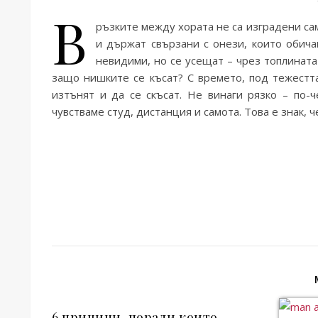
В
ръзките между хората не са изградени са
и държат свързани с онези, които обичам
невидими, но се усещат – чрез топлината
защо нишките се късат? С времето, под тежестт
изтънят и да се скъсат. Не винаги рязко – по-
чувстваме студ, дистанция и самота. Това е знак,
6 причини, поради които