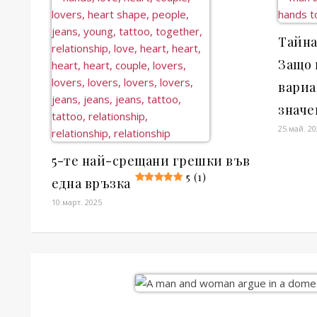
Тайна
Защо 
вариа
значе
25.май. 2
5-те най-срещани грешки във
5 (1)
една връзка
10.март. 2025