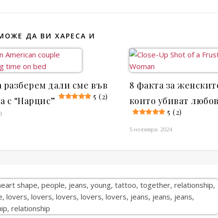
МОЖЕ ДА ВИ ХАРЕСА И
а разберем дали сме във
8 факта за женскит
5 (2)
а с “Нарцис”
които убиват любо
5 (2)
3
5.ноември. 2024