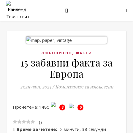
,
ЛЮБОПИТНО
ФАКТИ
15 забавни факта за
Европа
за 15 заб
27.януари. 2023
/
Коментарите са изключени
Прочетена: 1485
3
0
(
)
Време за четене:
2 минути, 38 секунди