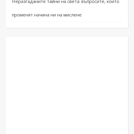
Неразгаданите тайни на света: въпросите, които
променят начина ни на мислене