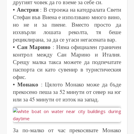
другият човек да го вземе за себе си.
• Австрия
: В строежа на катедралата Свети
Стефан във Виена е използвано много вино,
но не и за пиене. Вместо просто да
изхвърли лошата реколта, тя беше
рециклирана, за да се угаси негасената вар.
• Сан Марино
: Няма официален граничен
контрол между Сан Марино и Италия.
Срещу малка такса можете да подпечатате
паспорта си като сувенир в туристическия
офис.
• Монако
: Цялото Монако може да бъде
прекосено пеша за 52 минути от север на юг
или за 45 минути от изток на запад.
За по-малко от час прекосявате Монако