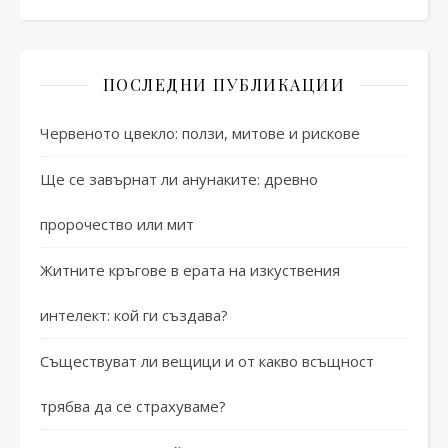
ПОСЛЕДНИ ПУБЛИКАЦИИ
Червеното цвекло: ползи, митове и рискове
Ще се завърнат ли анунаките: древно
пророчество или мит
Житните кръгове в ерата на изкуствения
интелект: кой ги създава?
Съществуват ли вещици и от какво всъщност
трябва да се страхуваме?