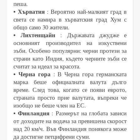
пеша.
• Хърватия
: Вероятно най-малкият град в
света се намира в хърватския град Хум с
общо само 30 жители.
• Лихтенщайн
: Държавата джудже е
основният производител на изкуствени
зъби. Особено популярни: черни протези за
страни като Индия, където черните зъби се
считат за идеал за красота.
• Черна гора
: В Черна гора германската
марка беше официалната валута дълго
време. След това, когато се появи еврото,
страната просто прие валутата, въпреки че
изобщо не беше член на ЕС.
• Финландия
: Размерът на глобата зависи
от доходите на водача за превишена скорост
над 20 км/ч. Във Финландия понякога може
да достигне петцифрени суми.