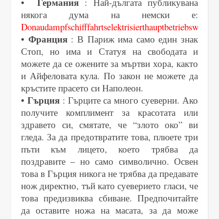
• Германия
: Най-дългата публикувана
някога дума на немски е:
Donaudampfschifffahrtselektrisierthauptbetriebswerkba
• Франция
: В Париж има само един знак
Стоп, но има и Статуя на свободата и
можете да се ожените за мъртви хора, както
и Айфеловата кула. По закон не можете да
кръстите прасето си Наполеон.
• Гърция
: Гърците са много суеверни. Ако
получите комплимент за красотата или
здравето си, смятате, че “злото око” ви
гледа. За да предотвратите това, плюете три
пъти към лицето, което трябва да
поздравите – но само символично. Освен
това в Гърция никога не трябва да предавате
нож директно, тъй като суеверието гласи, че
това предизвиква сбиване. Предпочитайте
да оставите ножа на масата, за да може