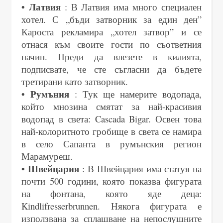
• Латвия
: В Латвия има много специален
хотел. С „бъди затворник за един ден”
Кароста рекламира „хотел затвор” и се
отнася към своите гости по съответния
начин. Преди да влезете в килията,
подписвате, че сте съгласни да бъдете
третирани като затворник.
• Румъния
: Тук ще намерите водопада,
който мнозина смятат за най-красивия
водопад в света: Cascada Bigar. Освен това
най-колоритното гробище в света се намира
в село Сапанта в румънския регион
Марамуреш.
• Швейцария
: В Швейцария има статуя на
почти 500 години, която показва фигурата
на фонтана, която яде деца:
Kindlifresserbrunnen. Някога фигурата е
използвана за сплашване на непослушните