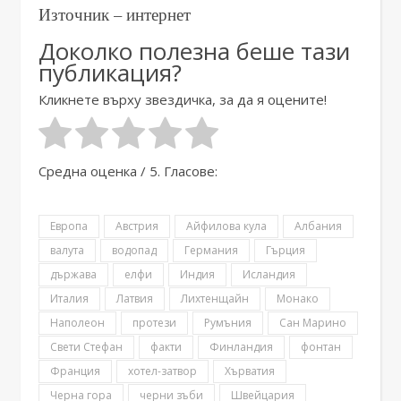
Източник – интернет
Доколко полезна беше тази
публикация?
Кликнете върху звездичка, за да я оцените!
Средна оценка
/ 5. Гласове:
Eвропа
Австрия
Айфилова кула
Албания
валута
водопад
Германия
Гърция
държава
елфи
Индия
Исландия
Италия
Латвия
Лихтенщайн
Монако
Наполеон
протези
Румъния
Сан Марино
Свети Стефан
факти
Финландия
фонтан
Франция
хотел-затвор
Хърватия
Черна гора
черни зъби
Швейцария