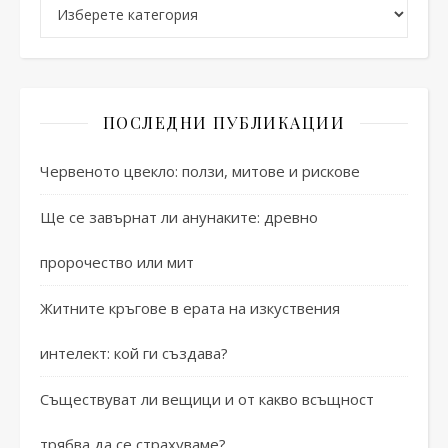
Категории
ПОСЛЕДНИ ПУБЛИКАЦИИ
Червеното цвекло: ползи, митове и рискове
Ще се завърнат ли анунаките: древно
пророчество или мит
Житните кръгове в ерата на изкуствения
интелект: кой ги създава?
Съществуват ли вещици и от какво всъщност
трябва да се страхуваме?