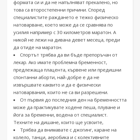
формата си и да не напълняват прекалено, но
това са второстепенни причини. Според
специалистите раждането е тежко физическо
натоварване, което може да се сравнява по
усилия например с 30 километров маратон. А
никой не лежи на дивана девет месеца, преди
да отиде на маратон.
Спортът трябва да ви бъде препоръчан от
лекар. Ако имате проблемна бременност,
предлежаща плацента, кървене или предишни
спонтанни аборти, най-добре е да не
извършвате каквито и да е физически
натоварвания, които не са ви разрешени.
От първия до последния ден на бременността
може да практикувате ходене пеша, плуване и
йога за бременни, водена от специалист.
Техните на дишане, които ще усвоите,
Трябва да внимавате с джогинг, каране на
колело, танци, аеробика и с колективните