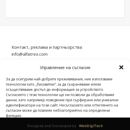
Контакт, реклама и партньорства:
info@alfatrex.com
Използването или публикуването на част или
Управление на съгласие
цялото съдържание от сайта veilend.com без
разрешение е забранено.
За да осигурим най-добрите преживявания, ние използваме
технологии като „бисквитки“, за да съхраняваме и/или
осъществяваме достъп до информация за устройството.
Съгласието с тези технологии ще ни позволи да обработваме
данни, като например поведение при сърфиране или уникални
идентификатори на този сайт. Несъгласието или оттеглянето на
veilend.com © Всички права запазени. | 2026 ©
съгласие може да повлияе неблагоприятно на определени
функции.
Designed and Developed by
WebDigiTech