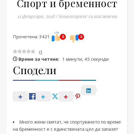
Спорт и бременност
за Спор
11.февруари. 2018
/
Коментарите са изключени
Прочетена: 3421
0
0
(
)
Време за четене:
1 минути, 45 секунди
Сподели
Много жени смятат, че спортуването по време
на бременност е с единствената цел да запазят