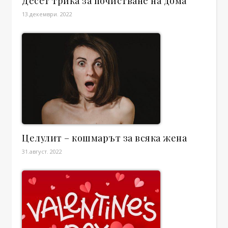
Десет трика за почистване на дома
13.декември. 2022
Целулит – кошмарът за всяка жена
31.август. 2022