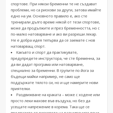
спортове. При някои бременни те не създават
проблеми, но са рискови за други, затова имайте
едно на ум. Основното правило е, ако сте
тренирали дълго време някой от тези спортове,
може да продължите и през бременността, но с
по-малко натоварване и ако ви разреши лекар.
Не е добра идея тепърва да се заемате с нов
натоварващ спорт.
Какъвто и спорт да практикувате,
предупредете инструктора, че сте бременна, за
да ви дадат програма или натоварване,
специално за бременни. В групите по йога за
бъдещи майки например, не само ще
поддържате тялото си, но и ще намерите нови
приятелки.
Раздвижване на краката – може с ходене или
просто леки махове във въздуха, но без да
усещате напрежение в корема. Така ще се
предпазите от рисковете на разширените вени.