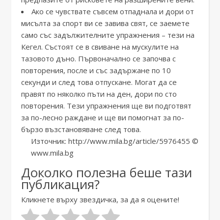
Ако се чувствате съвсем отпаднала и дори от
мисълта за спорт ви се завива свят, се заемете
само със задължителните упражнения – тези на
Кегел. Състоят се в свиване на мускулите на
тазовото дъно. Първоначално се започва с
повторения, после и със задържане по 10
секунди и след това отпускане. Могат да се
правят по няколко пъти на ден, дори по сто
повторения. Тези упражнения ще ви подготвят
за по-лесно раждане и ще ви помогнат за по-
бързо възстановяване след това.
Източник: http://www.mila.bg/article/5976455 ©
www.mila.bg
Доколко полезна беше тази
публикация?
Кликнете върху звездичка, за да я оцените!