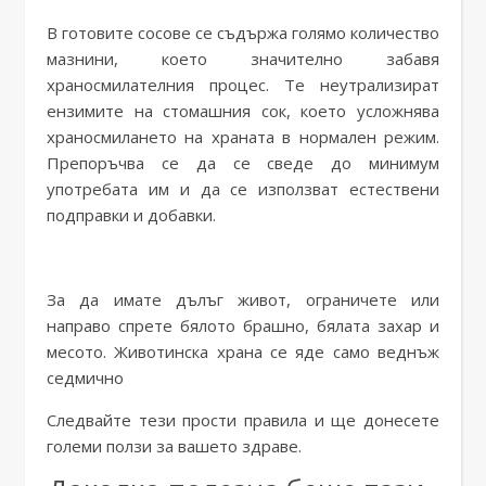
В готовите сосове се съдържа голямо количество
мазнини, което значително забавя
храносмилателния процес. Те неутрализират
ензимите на стомашния сок, което усложнява
храносмилането на храната в нормален режим.
Препоръчва се да се сведе до минимум
употребата им и да се използват естествени
подправки и добавки.
За да имате дълъг живот, ограничете или
направо спрете бялото брашно, бялата захар и
месото. Животинска храна се яде само веднъж
седмично
Следвайте тези прости правила и ще донесете
големи ползи за вашето здраве.