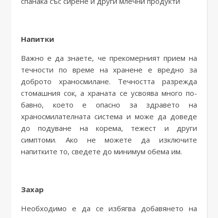
спанака със сирене и други млечни продукти
Напитки
Важно е да знаете, че прекомерният прием на
течности по време на хранене е вредно за
доброто храносмилане. Течността разрежда
стомашния сок, а храната се усвоява много по-
бавно, което е опасно за здравето на
храносмилателната система и може да доведе
до подуване на корема, тежест и други
симптоми. Ако не можете да изключите
напитките то, сведете до минимум обема им.
Захар
Необходимо е да се избягва добавянето на