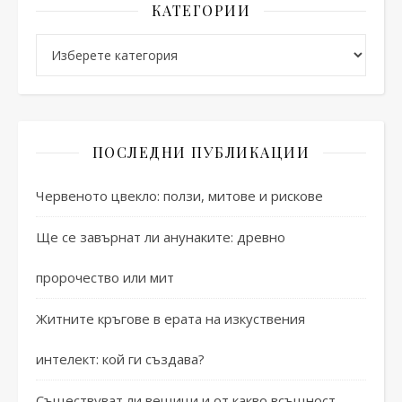
КАТЕГОРИИ
Категории
ПОСЛЕДНИ ПУБЛИКАЦИИ
Червеното цвекло: ползи, митове и рискове
Ще се завърнат ли анунаките: древно
пророчество или мит
Житните кръгове в ерата на изкуствения
интелект: кой ги създава?
Съществуват ли вещици и от какво всъщност