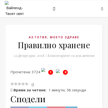
,
АЗ ГОТВЯ
МОЕТО ЗДРАВЕ
Правилно хранене
за Прав
12.февруари. 2018
/
Коментарите са изключени
Прочетена: 3724
1
0
(
)
Време за четене:
1 минути, 58 секунди
Сподели