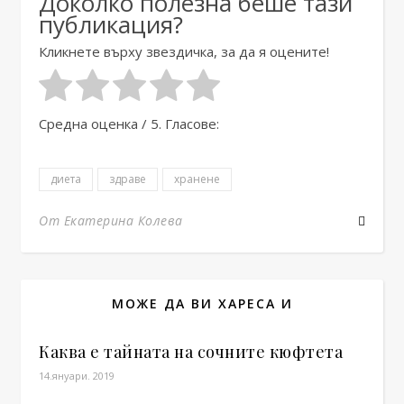
Доколко полезна беше тази
публикация?
Кликнете върху звездичка, за да я оцените!
Средна оценка
/ 5. Гласове:
диета
здраве
хранене
От Екатерина Колева
МОЖЕ ДА ВИ ХАРЕСА И
Каква е тайната на сочните кюфтета
14.януари. 2019