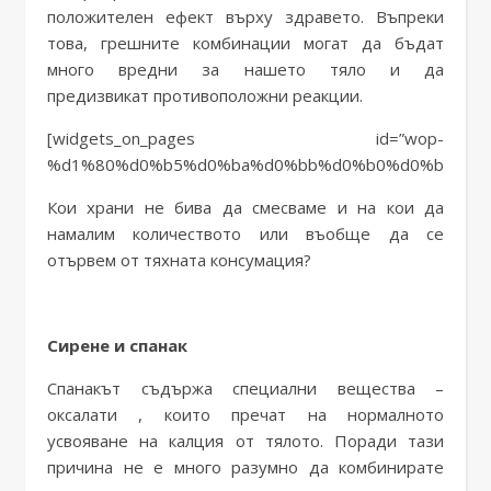
положителен ефект върху здравето. Въпреки
това, грешните комбинации могат да бъдат
много вредни за нашето тяло и да
предизвикат противоположни реакции.
[widgets_on_pages id=”wop-
%d1%80%d0%b5%d0%ba%d0%bb%d0%b0%d0%bc%d0%
Кои храни не бива да смесваме и на кои да
намалим количеството или въобще да се
отървем от тяхната консумация?
Сирене и спанак
Спанакът съдържа специални вещества –
оксалати , които пречат на нормалното
усвояване на калция от тялото. Поради тази
причина не е много разумно да комбинирате