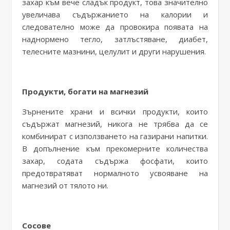
захар към вече сладък продукт, това значително
увеличава съдържанието на калории и
следователно може да провокира появата на
наднормено тегло, затлъстяване, диабет,
телесните мазнини, целулит и други нарушения.
Продукти, богати на магнезий
Зърнените храни и всички продукти, които
съдържат магнезий, никога не трябва да се
комбинират с използването на газирани напитки.
В допълнение към прекомерните количества
захар, содата съдържа фосфати, които
предотвратяват нормалното усвояване на
магнезий от тялото ни.
Сосове