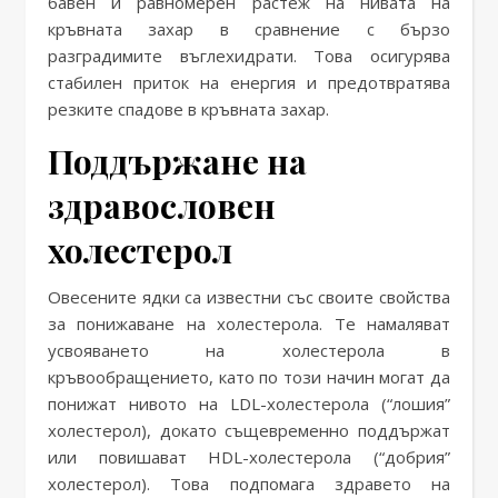
бавен и равномерен растеж на нивата на
кръвната захар в сравнение с бързо
разградимите въглехидрати. Това осигурява
стабилен приток на енергия и предотвратява
резките спадове в кръвната захар.
Поддържане на
здравословен
холестерол
Овесените ядки са известни със своите свойства
за понижаване на холестерола. Те намаляват
усвояването на холестерола в
кръвообращението, като по този начин могат да
понижат нивото на LDL-холестерола (“лошия”
холестерол), докато същевременно поддържат
или повишават HDL-холестерола (“добрия”
холестерол). Това подпомага здравето на