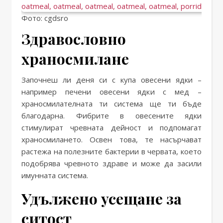
Фото: cgdsro
Здравословно
храносмилане
Започнеш ли деня си с купа овесени ядки –
например печени овесени ядки с мед –
храносмилателната ти система ще ти бъде
благодарна. Фибрите в овесените ядки
стимулират чревната дейност и подпомагат
храносмилането. Освен това, те насърчават
растежа на полезните бактерии в червата, което
подобрява чревното здраве и може да засили
имунната система.
Удължено усещане за
ситост