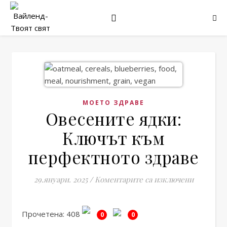
МОЕТО ЗДРАВЕ
Овесените ядки:
Ключът към
перфектното здраве
за Овесе
29.януари. 2025
/
Коментарите са изключени
Прочетена: 408
0
0