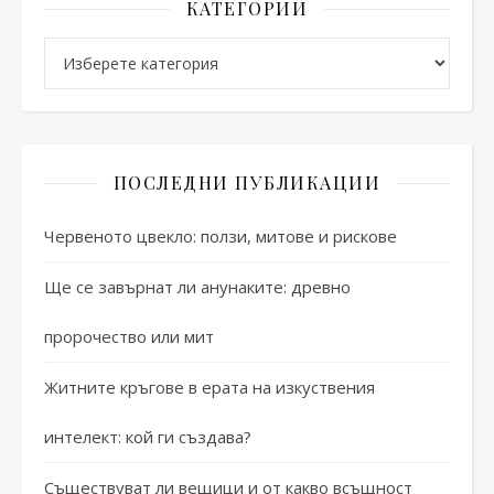
КАТЕГОРИИ
Категории
ПОСЛЕДНИ ПУБЛИКАЦИИ
Червеното цвекло: ползи, митове и рискове
Ще се завърнат ли анунаките: древно
пророчество или мит
Житните кръгове в ерата на изкуствения
интелект: кой ги създава?
Съществуват ли вещици и от какво всъщност