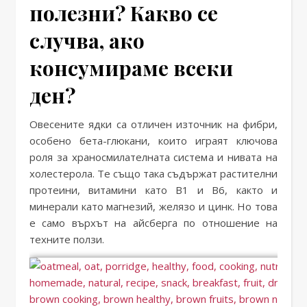
полезни? Какво се
случва, ако
консумираме всеки
ден?
Овесените ядки са отличен източник на фибри,
особено бета-глюкани, които играят ключова
роля за храносмилателната система и нивата на
холестерола. Те също така съдържат растителни
протеини, витамини като B1 и B6, както и
минерали като магнезий, желязо и цинк. Но това
е само върхът на айсберга по отношение на
техните ползи.