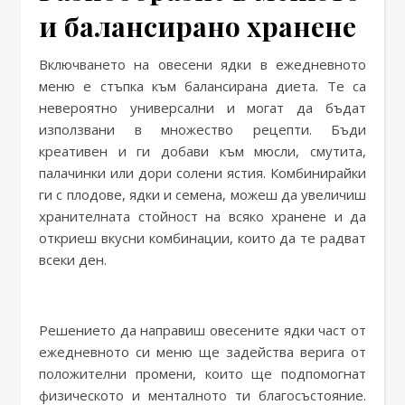
и балансирано хранене
Включването на овесени ядки в ежедневното
меню е стъпка към балансирана диета. Те са
невероятно универсални и могат да бъдат
използвани в множество рецепти. Бъди
креативен и ги добави към мюсли, смутита,
палачинки или дори солени ястия. Комбинирайки
ги с плодове, ядки и семена, можеш да увеличиш
хранителната стойност на всяко хранене и да
откриеш вкусни комбинации, които да те радват
всеки ден.
Решението да направиш овесените ядки част от
ежедневното си меню ще задейства верига от
положителни промени, които ще подпомогнат
физическото и менталното ти благосъстояние.