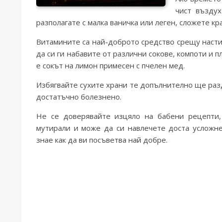
чист възду
разполагате с малка ваничка или леген, сложете кр
Витамините са най-доброто средство срещу настин
да си ги набавите от различни сокове, компоти и 
е сокът на лимон примесен с пчелен мед.
Избягвайте сухите храни те допълнително ще разд
достатъчно болезнено.
Не се доверявайте изцяло на бабени рецепти,
мутирали и може да си навлечете доста усложне
знае как да ви посъветва най добре.