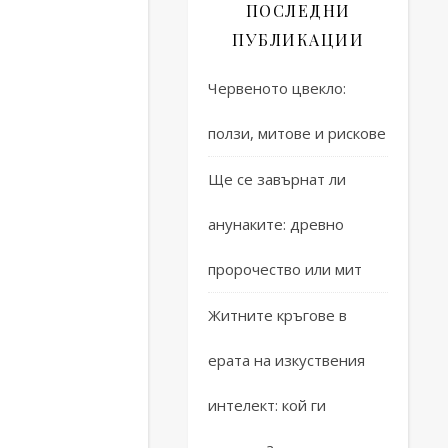
ПОСЛЕДНИ
ПУБЛИКАЦИИ
Червеното цвекло:
ползи, митове и рискове
астинката
Ще се завърнат ли
анунаките: древно
пророчество или мит
Житните кръгове в
ерата на изкуствения
интелект: кой ги