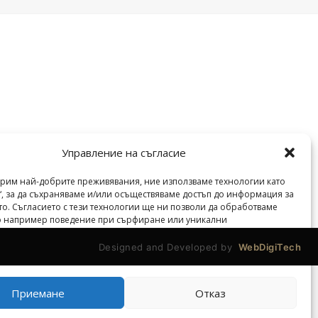
Управление на съгласие
урим най-добрите преживявания, ние използваме технологии като
“, за да съхраняваме и/или осъществяваме достъп до информация за
veilend.com © Всички права запазени. | 2026 ©
то. Съгласието с тези технологии ще ни позволи да обработваме
то например поведение при сърфиране или уникални
тори на този сайт. Несъгласието или оттеглянето на съгласие може
 неблагоприятно на определени функции.
Designed and Developed by
WebDigiTech
Приемане
Отказ