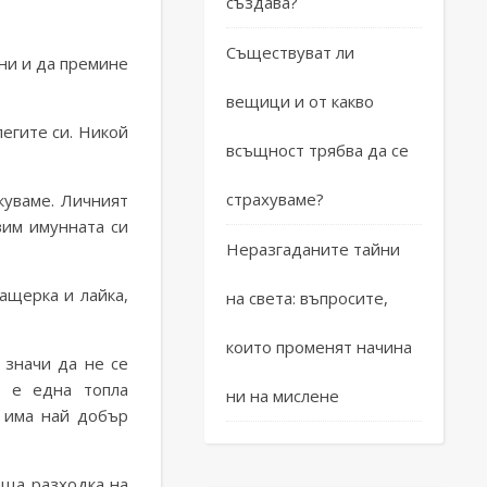
създава?
Съществуват ли
жни и да премине
вещици и от какво
егите си. Никой
всъщност трябва да се
страхуваме?
куваме. Личният
вим имунната си
Неразгаданите тайни
ащерка и лайка,
на света: въпросите,
които променят начина
 значи да не се
е е една топла
ни на мислене
е има най добър
аща разходка на