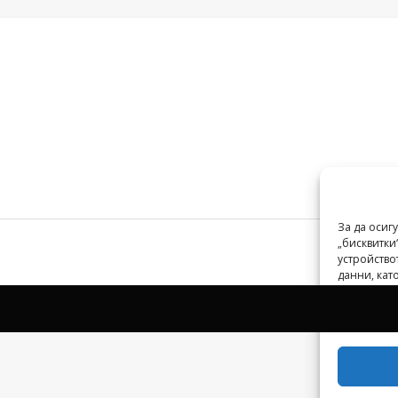
За да осиг
„бисквитки
устройство
данни, ка
идентифика
да повлияе