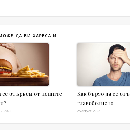
МОЖЕ ДА ВИ ХАРЕСА И
а се отървем от лошите
Как бързо да се от
ци?
главоболието
и. 2022
25.август. 2022