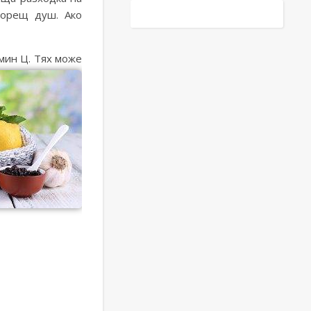
горещ душ. Ако
мин Ц. Тях може