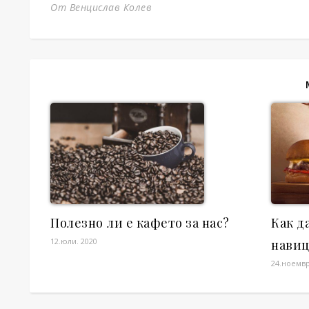
От Венцислав Колев
Полезно ли е кафето за нас?
Как д
12.юли. 2020
нави
24.ноемвр