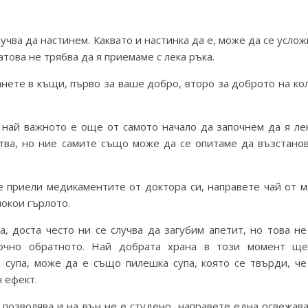
лучва да настинем. Каквато и настинка да е, може да се усло
атова не трябва да я приемаме с лека ръка.
нете в къщи, първо за ваше добро, второ за доброто на кол
о най важното е още от самото начало да започнем да я ле
ства, но ние самите също може да се опитаме да възстано
е приели медикаментите от доктора си, направете чай от м
покои гърлото.
а, доста често ни се случва да загубим апетит, но това не
очно обратното. Най добрата храна в този момент щ
 супа, може да е също пилешка супа, която се твърди, ч
 ефект.
 позволява и на вън не е студено, направете една освежав