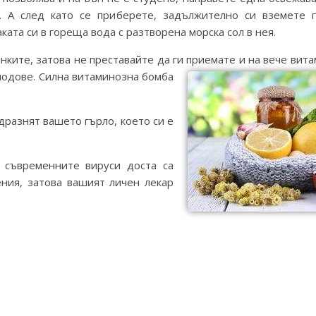
х. А след като се приберете, задължително си вземете 
аката си в гореща вода с разтворена морска сол в нея.
ките, затова не преставайте да ги
приемате и на вече вита
плодове. Силна витаминозна бомба
разнят вашето гърло, което си е
 съвременните вируси доста са
ния, затова вашият личен лекар