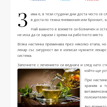
З
има е, в тези студени дни доста често се с
в доста по тежка пневмония или бронхит, з
Най важното е вземете си болничен и оста
не иска да се зарази с хрема на работното място.
Всяка настинка преминава през няколко етапа, н
лекар със сигурност ви е изписал нужните лекар
система.
Започнете с лечението си веднага и след като ст
който ще ус
При настинк
храним а т
витаминозна
положителен
Ако времето