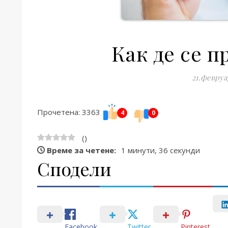
Как де се 
21.февруа
Прочетена: 3363
4
0
(
)
Време за четене:
1 минути, 36 секунди
Сподели
Facebook
Twitter
Pinterest