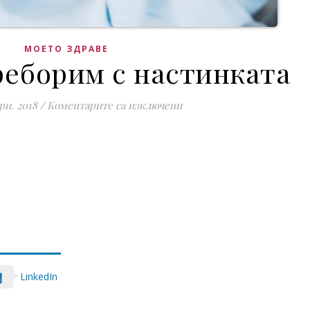
МОЕТО ЗДРАВЕ
преборим с настинката
за Как де се преборим с н
ри. 2018
/
Коментарите са изключени
LinkedIn