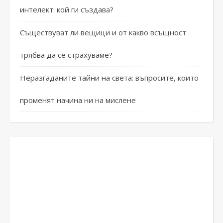
интелект: кой ги създава?
Съществуват ли вещици и от какво всъщност
трябва да се страхуваме?
Неразгаданите тайни на света: въпросите, които
променят начина ни на мислене