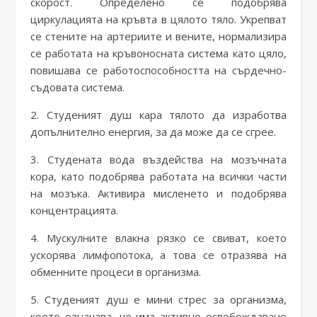
скорост. Определено се подобрява
циркулацията на кръвта в цялото тяло. Укрепват
се стените на артериите и вените, нормализира
се работата на кръвоносната система като цяло,
повишава се работоспособността на сърдечно-
съдовата система.
2. Студеният душ кара тялото да изработва
допълнително енергия, за да може да се сгрее.
3. Студената вода въздейства на мозъчната
кора, като подобрява работата на всички части
на мозъка. Активира мисленето и подобрява
концентрацията.
4. Мускулните влакна рязко се свиват, което
ускорява лимфопотока, а това се отразява на
обменните процеси в организма.
5. Студеният душ е мини стрес за организма,
което означава, че има активно освобождаване