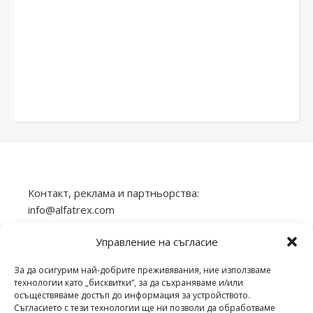
Контакт, реклама и партньорства:
info@alfatrex.com
Използването или публикуването на част или
Управление на съгласие
цялото съдържание от сайта veilend.com без
разрешение е забранено.
За да осигурим най-добрите преживявания, ние използваме
технологии като „бисквитки“, за да съхраняваме и/или
осъществяваме достъп до информация за устройството.
Съгласието с тези технологии ще ни позволи да обработваме