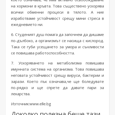
на хормони в кръвта. Това съществено ускорява
всички обменни процеси в тялото. А ние
изработваме устойчивост срещу мини стреса в
ежедневието ни.
6. Студеният душ помага да започнем да дишаме
по-дълбоко, а организмът се насища с кислород.
Така се губи усещането за умора и сънливости
се повишава работоспособността.
7. Ускоряването на метаболизма повишава
имунната система на организма. Това повишава
неговата устойчивост срещу вируси, бактерии и
зарази. Което пък означава,че ще боледувате
по-рядко и ще спрете да давате пари за
лекарства.
Източник:www.elle.bg
Доколко полезна беше тази