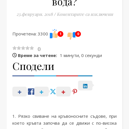
вода?
за Какво
23.февруари. 2018
/
Коментарите са изключени
Прочетена: 3300
1
0
(
)
Време за четене:
1 минути, 0 секунди
Сподели
1. Рязко свиване на кръвоносните съдове, при
което кръвта започва да се движи с по-висока