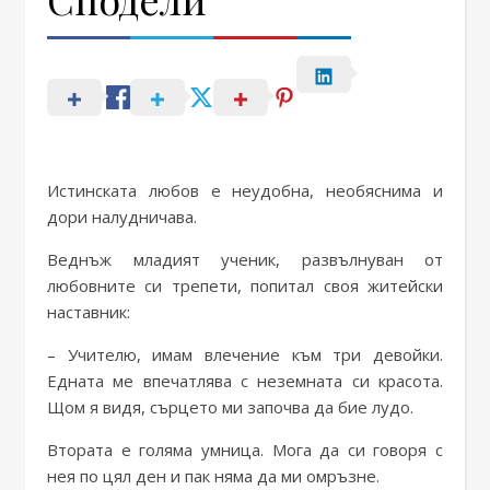
Истинската любов е неудобна, необяснима и
дори налудничава.
Веднъж младият ученик, развълнуван от
любовните си трепети, попитал своя житейски
наставник:
– Учителю, имам влечение към три девойки.
Едната ме впечатлява с неземната си красота.
Щом я видя, сърцето ми започва да бие лудо.
Втората е голяма умница. Мога да си говоря с
нея по цял ден и пак няма да ми омръзне.