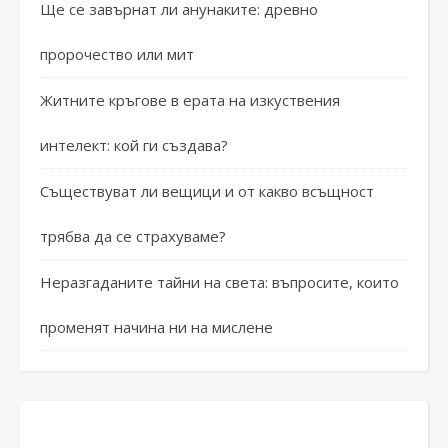
Ще се завърнат ли анунаките: древно
пророчество или мит
Житните кръгове в ерата на изкуствения
интелект: кой ги създава?
Съществуват ли вещици и от какво всъщност
трябва да се страхуваме?
Неразгаданите тайни на света: въпросите, които
променят начина ни на мислене