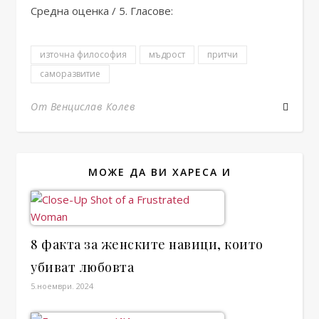
Средна оценка
/ 5. Гласове:
източна философия
мъдрост
притчи
саморазвитие
От Венцислав Колев
МОЖЕ ДА ВИ ХАРЕСА И
8 факта за женските навици, които
убиват любовта
5.ноември. 2024