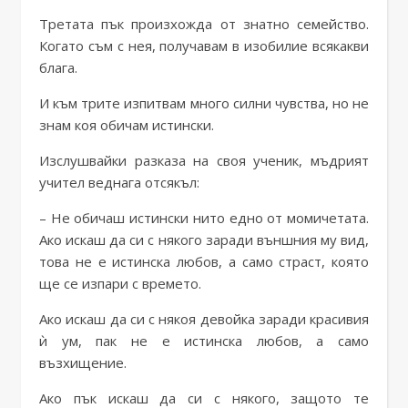
Третата пък произхожда от знатно семейство.
Когато съм с нея, получавам в изобилие всякакви
блага.
И към трите изпитвам много силни чувства, но не
знам коя обичам истински.
Изслушвайки разказа на своя ученик, мъдрият
учител веднага отсякъл:
– Не обичаш истински нито едно от момичетата.
Ако искаш да си с някого заради външния му вид,
това не е истинска любов, а само страст, която
ще се изпари с времето.
Ако искаш да си с някоя девойка заради красивия
ѝ ум, пак не е истинска любов, а само
възхищение.
Ако пък искаш да си с някого, защото те