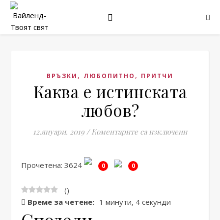
,
,
ВРЪЗКИ
ЛЮБОПИТНО
ПРИТЧИ
Каква е истинската
любов?
за Каква 
12.януари. 2019
/
Коментарите са изключени
Прочетена: 3624
0
0
(
)
Време за четене:
1 минути, 4 секунди
Сподели