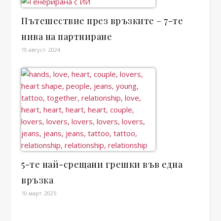
Пътешествие през връзките – 7-те
нива на партниране
10.август. 2024
5-те най-срещани грешки във една
връзка
10.март. 2025