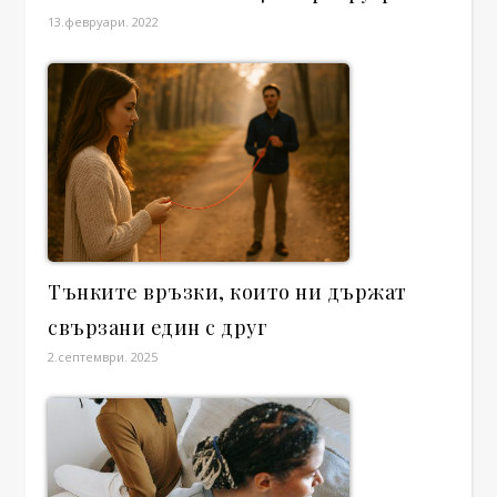
13.февруари. 2022
Тънките връзки, които ни държат
свързани един с друг
2.септември. 2025