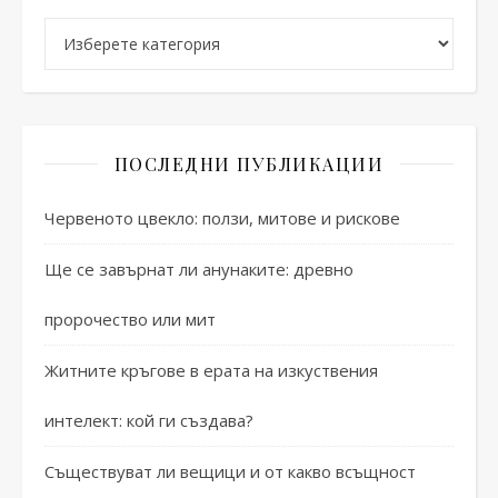
Категории
ПОСЛЕДНИ ПУБЛИКАЦИИ
Червеното цвекло: ползи, митове и рискове
Ще се завърнат ли анунаките: древно
пророчество или мит
Житните кръгове в ерата на изкуствения
интелект: кой ги създава?
Съществуват ли вещици и от какво всъщност