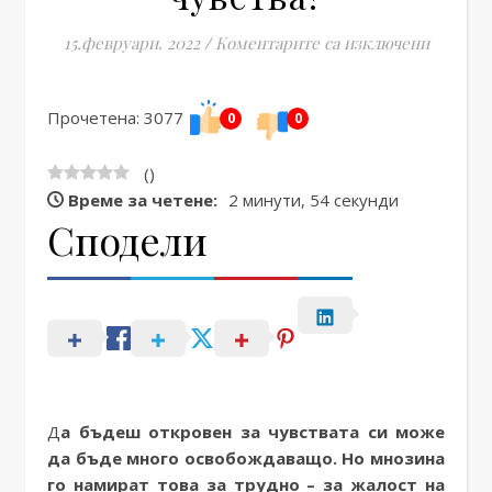
за Защо 
15.февруари. 2022
/
Коментарите са изключени
Прочетена: 3077
0
0
(
)
Време за четене:
2 минути, 54 секунди
Сподели
Да бъдеш откровен за чувствата си може
да бъде много освобождаващо. Но мнозина
го намират това за трудно – за жалост на