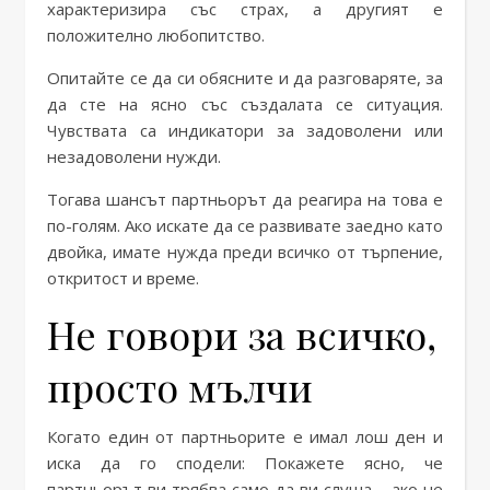
характеризира със страх, а другият е
положително любопитство.
Опитайте се да си обясните и да разговаряте, за
да сте на ясно със създалата се ситуация.
Чувствата са индикатори за задоволени или
незадоволени нужди.
Тогава шансът партньорът да реагира на това е
по-голям. Ако искате да се развивате заедно като
двойка, имате нужда преди всичко от търпение,
откритост и време.
Не говори за всичко,
просто мълчи
Когато един от партньорите е имал лош ден и
иска да го сподели: Покажете ясно, че
партньорът ви трябва само да ви слуша – ако не