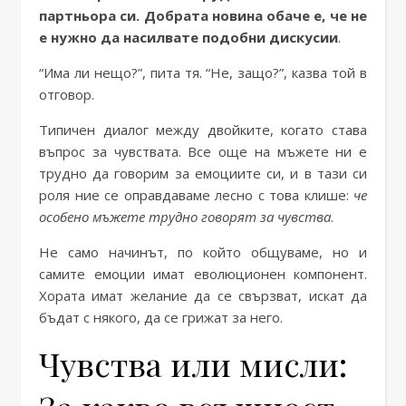
партньора си.
Добрата новина обаче е, че не
е нужно да насилвате подобни дискусии
.
“Има ли нещо?”, пита тя. “Не, защо?”, казва той в
отговор.
Типичен диалог между двойките, когато става
въпрос за чувствата. Все още на мъжете ни е
трудно да говорим за емоциите си, и в тази си
роля ние се оправдаваме лесно с това клише:
че
особено мъжете трудно говорят за чувства
.
Не само начинът, по който общуваме, но и
самите емоции имат еволюционен компонент.
Хората имат желание да се свързват, искат да
бъдат с някого, да се грижат за него.
Чувства или мисли: