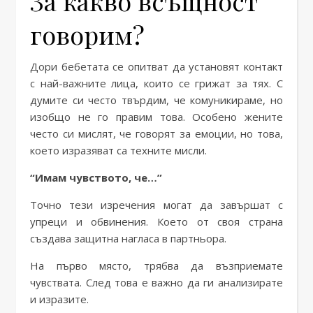
За какво всъщност
говорим?
Дори бебетата се опитват да установят контакт
с най-важните лица, които се грижат за тях. С
думите си често твърдим, че комуникираме, но
изобщо не го правим това. Особено жените
често си мислят, че говорят за емоции, но това,
което изразяват са техните мисли.
“Имам чувството, че…”
Точно тези изречения могат да завършат с
упреци и обвинения. Което от своя страна
създава защитна нагласа в партньора.
На първо място, трябва да възприемате
чувствата. След това е важно да ги анализирате
и изразите.