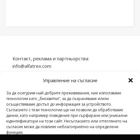
Контакт, реклама и партньорства:
info@alfatrex.com
Използването или публикуването на част или
Управление на съгласие
цялото съдържание от сайта veilend.com без
разрешение е забранено.
За да осигурим най-добрите преживявания, ние използваме
технологии като „бисквитки“, за да съхраняваме и/или
осъществяваме достъп до информация за устройството.
Съгласието с тези технологии ще ни позволи да обработваме
данни, като например поведение при сърфиране или уникални
идентификатори на този сайт. Несъгласието или оттеглянето на
veilend.com © Всички права запазени. | 2026 ©
съгласие може да повлияе неблагоприятно на определени
функции.