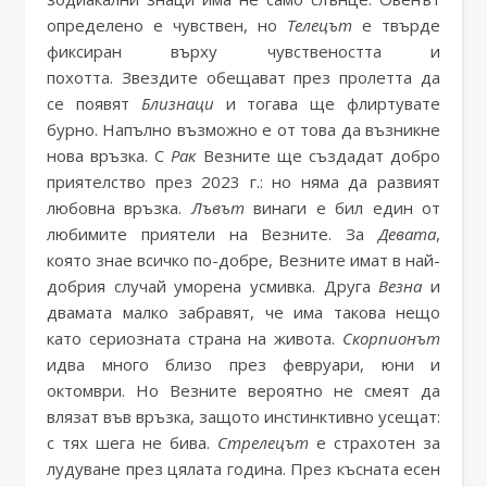
определено е чувствен, но
Телецът
е твърде
фиксиран върху чувствеността и
похотта. Звездите обещават през пролетта да
се появят
Близнаци
и тогава ще флиртувате
бурно. Напълно възможно е от това да възникне
нова връзка. С
Рак
Везните ще създадат добро
приятелство през 2023 г.: но няма да развият
любовна връзка.
Лъвът
винаги е бил един от
любимите приятели на Везните. За
Девата
,
която знае всичко по-добре, Везните имат в най-
добрия случай уморена усмивка. Друга
Везна
и
двамата малко забравят, че има такова нещо
като сериозната страна на живота.
Скорпионът
идва много близо през февруари, юни и
октомври. Но Везните вероятно не смеят да
влязат във връзка, защото инстинктивно усещат:
с тях шега не бива.
Стрелецът
е страхотен за
лудуване през цялата година. През късната есен