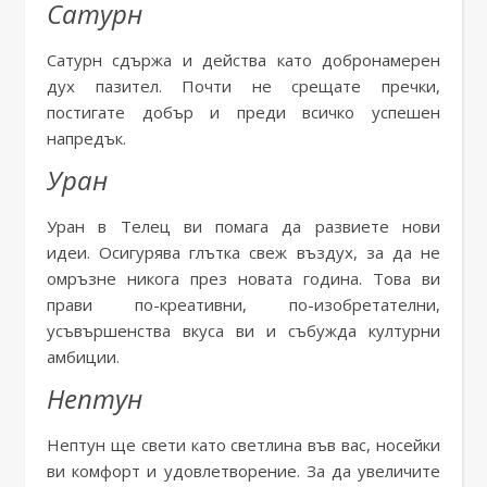
Сатурн
Сатурн сдържа и действа като добронамерен
дух пазител. Почти не срещате пречки,
постигате добър и преди всичко успешен
напредък.
Уран
Уран в Телец ви помага да развиете нови
идеи. Осигурява глътка свеж въздух, за да не
омръзне никога през новата година. Това ви
прави по-креативни, по-изобретателни,
усъвършенства вкуса ви и събужда културни
амбиции.
Нептун
Нептун ще свети като светлина във вас, носейки
ви комфорт и удовлетворение. За да увеличите