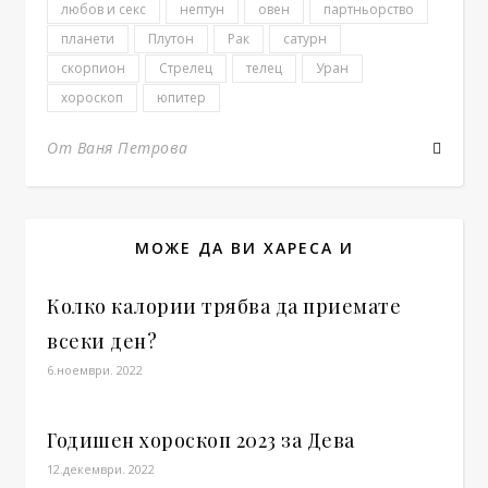
любов и секс
нептун
овен
партньорство
планети
Плутон
Рак
сатурн
скорпион
Стрелец
телец
Уран
хороскоп
юпитер
От Ваня Петрова
МОЖЕ ДА ВИ ХАРЕСА И
Колко калории трябва да приемате
всеки ден?
6.ноември. 2022
Годишен хороскоп 2023 за Дева
12.декември. 2022