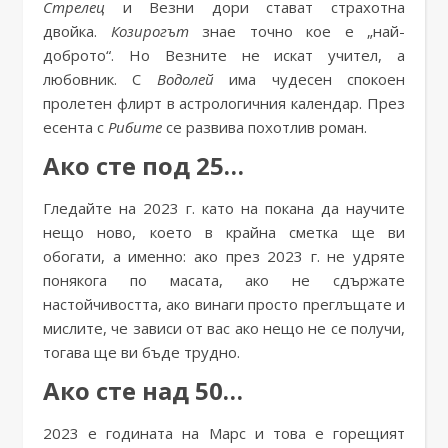
Стрелец
и Везни дори стават страхотна
двойка.
Козирогът
знае точно кое е „най-
доброто“. Но Везните не искат учител, а
любовник. С
Водолей
има чудесен спокоен
пролетен флирт в астрологичния календар. През
есента с
Рибите
се развива похотлив роман.
Ако сте под 25…
Гледайте на 2023 г. като на покана да научите
нещо ново, което в крайна сметка ще ви
обогати, а именно: ако през 2023 г. не удряте
понякога по масата, ако не сдържате
настойчивостта, ако винаги просто преглъщате и
мислите, че зависи от вас ако нещо не се получи,
тогава ще ви бъде трудно.
Ако сте над 50…
2023 е годината на Марс и това е горещият