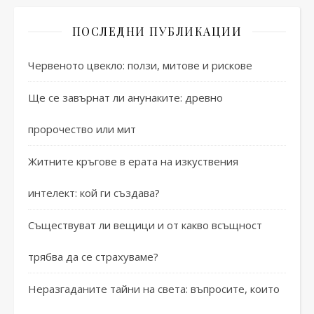
ПОСЛЕДНИ ПУБЛИКАЦИИ
Червеното цвекло: ползи, митове и рискове
Ще се завърнат ли анунаките: древно
пророчество или мит
Житните кръгове в ерата на изкуствения
интелект: кой ги създава?
Съществуват ли вещици и от какво всъщност
трябва да се страхуваме?
Неразгаданите тайни на света: въпросите, които