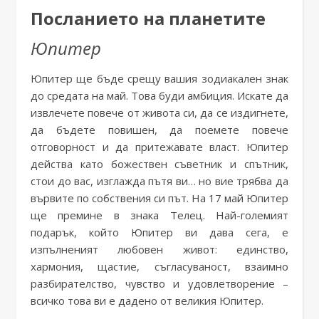
Посланието на планетите
Юпитер
Юпитер ще бъде срещу вашия зодиакален знак
до средата на май. Това буди амбиция. Искате да
извлечете повече от живота си, да се издигнете,
да бъдете повишен, да поемете повече
отговорност и да притежавате власт. Юпитер
действа като божествен съветник и спътник,
стои до вас, изглажда пътя ви… но вие трябва да
вървите по собствения си път. На 17 май Юпитер
ще премине в знака Телец. Най-големият
подарък, който Юпитер ви дава сега, е
изпълненият любовен живот: единство,
хармония, щастие, съгласуваност, взаимно
разбирателство, чувство и удовлетворение –
всичко това ви е дадено от великия Юпитер.