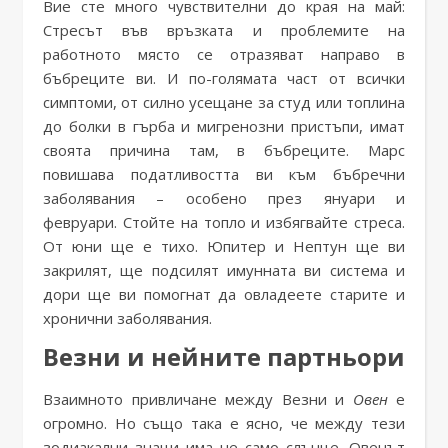
Вие сте много чувствителни до края на май:
Стресът във връзката и проблемите на
работното място се отразяват направо в
бъбреците ви. И по-голямата част от всички
симптоми, от силно усещане за студ или топлина
до болки в гърба и мигренозни пристъпи, имат
своята причина там, в бъбреците. Марс
повишава податливостта ви към бъбречни
заболявания – особено през януари и
февруари. Стойте на топло и избягвайте стреса.
От юни ще е тихо. Юпитер и Нептун ще ви
закрилят, ще подсилят имунната ви система и
дори ще ви помогнат да овладеете старите и
хронични заболявания.
Везни и нейните партньори
Взаимното привличане между Везни и
Овен
е
огромно. Но също така е ясно, че между тези
зодиакални знаци има не само слънце. Овенът