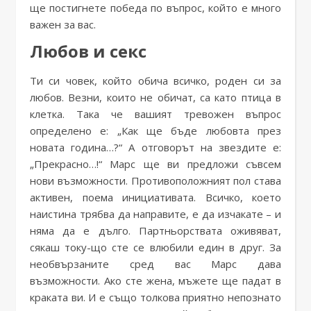
ще постигнете победа по въпрос, който е много
важен за вас.
Любов и секс
Ти си човек, който обича всичко, роден си за
любов. Везни, които не обичат, са като птица в
клетка. Така че вашият тревожен въпрос
определено е: „Как ще бъде любовта през
новата година…?“ А отговорът на звездите е:
„Прекрасно…!“ Марс ще ви предложи съвсем
нови възможности. Противоположният пол става
активен, поема инициативата. Всичко, което
наистина трябва да направите, е да изчакате – и
няма да е дълго. Партньорствата оживяват,
сякаш току-що сте се влюбили един в друг. За
необвързаните сред вас Марс дава
възможности. Ако сте жена, мъжете ще падат в
краката ви. И е също толкова приятно непознато