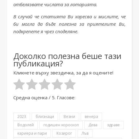
отбелязвате числата за лотарията.
В случай че статията Ви харесва и мислите, че
би могла да бъде полезна за приятелите Ви,
подкрепете я чрез споделяне.
Доколко полезна беше тази
публикация?
Кликнете върху звездичка, за да я оцените!
Средна оценка
/ 5. Гласове:
2023
близнаци
Везни
венера
Водолей
годишен хороскоп
Дева
здраве
кариера и пари
Козирог
Лъв