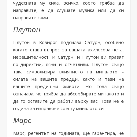
чудесната му сила, всичко, което трябва да
направите, е да слушате музика или да си
направите сами.
Плутон
Плутон в Козирог подсилва Сатурн, особено
когато става въпрос за вашата ахилесова пета,
нерешителност. И Сатурн, и Плутон ви правят
по-директни, ясни и отчетливи. Плутон също
така символизира влиянието на миналото –
силата на вашите предци, както и тази на
вашите предишни животи. Но това също
означава, че трябва да абсорбирате миналото и
да го оставите да работи върху вас. Това не е
година за изправяне срещу миналото си.
Марс
Марс, регентът на годината, ще гарантира, че