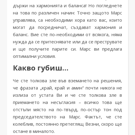
държи на хармонията и баланса! Но погледнете
на това по различен начин: Точно защото Марс
управлява, са необходими хора като вас, които
могат да посредничат, създават хармония и
баланс. Вие сте по-необходими от всякога, няма
нужда да се притеснявате или да се преструвате
и ще получите парите си. Марс ви предлага
оптимални условия.
Какво губиш…
Че сте толкова зле във вземането на решения,
че фразата „край, край и амин“ почти никога не
излиза от устата Ви и че сте толкова зле в
приемането на несъгласия – всичко това ще
отстъпи място на по-твърд, по-остър тон под
председателството на Марс. Фактът, че сте
колеблив, постоянно претеглящ Везни, скоро ще
остане в миналото.