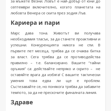
за мъжете Везни. Ловът е най-добър от юни до
септември включително, когато планетата на
любовта Венера се скита през зодия Лъв.
Кариера и пари
Марс дава тона. Животът ви получава
необходимия тласък, за да станете проактивни и
успешни. Конкуренцията никога не спи. В
първите пет месеца, трябва да се очаква битка
за власт. Сега трябва да се противодейства
правилно – т.е. балансирано. Вашите “тайни
оръжия” са: действайте непряко и скрито – не
оставяйте врага да избяга! С вашите тактически
умения това едва ли ще е проблем.
Състезавайте се, но понякога трябва да забавите
темпото, за да не прескочите финалната линия.
Здраве