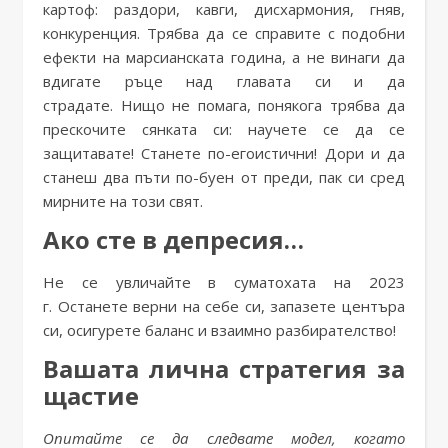
картоф: раздори, кавги, дисхармония, гняв,
конкуренция. Трябва да се справите с подобни
ефекти на марсианската година, а не винаги да
вдигате ръце над главата си и да
страдате. Нищо не помага, понякога трябва да
прескочите сянката си: научете се да се
защитавате! Станете по-егоистични! Дори и да
станеш два пъти по-буен от преди, пак си сред
мирните на този свят.
Ако сте в депресия…
Не се увличайте в суматохата на 2023
г. Останете верни на себе си, запазете центъра
си, осигурете баланс и взаимно разбирателство!
Вашата лична стратегия за
щастие
Опитайте се да следвате модел, когато